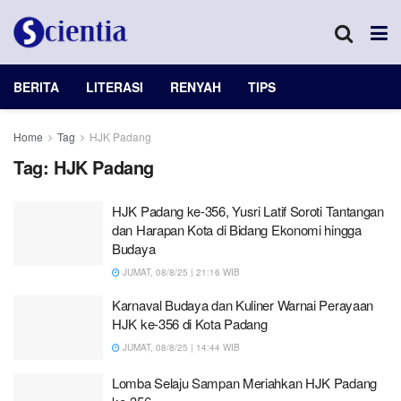
BERITA
LITERASI
RENYAH
TIPS
Home
Tag
HJK Padang
Tag:
HJK Padang
HJK Padang ke-356, Yusri Latif Soroti Tantangan
dan Harapan Kota di Bidang Ekonomi hingga
Budaya
JUMAT, 08/8/25 | 21:16 WIB
Karnaval Budaya dan Kuliner Warnai Perayaan
HJK ke-356 di Kota Padang
JUMAT, 08/8/25 | 14:44 WIB
Lomba Selaju Sampan Meriahkan HJK Padang