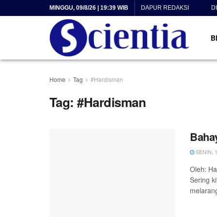
MINGGU, 09/8/26 | 19:39 WIB
DAPUR REDAKSI
D
B
Home
Tag
#Hardisman
Tag:
#Hardisman
Bahay
SENIN, 1
Oleh: Ha
Sering k
melarang