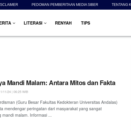
ISCLAIMER
PEDOMAN PEMBERITAAN MEDIA SIBER
TENTANG K
ERITA
LITERASI
RENYAH
TIPS
a Mandi Malam: Antara Mitos dan Fakta
1/11/24 | 06:25 WIB
rdisman (Guru Besar Fakultas Kedokteran Universitas Andalas)
ita mendengar peringatan dari masyarakat yang sangat
 mandi malam. Informasi ...