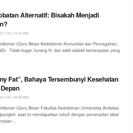
batan Alternatif: Bisakah Menjadi
an?
4/11/24 | 12:32 WIB
ardisman (Guru Besar Kedokteran Komunitas dan Pencegahan,
) Tidak bugar, kurang fit, dan sakit adalah keniscayaan yang
ny Fat”, Bahaya Tersembunyi Kesehatan
 Depan
8/10/24 | 06:59 WIB
rdisman (Guru Besar Fakultas Kedokteran Universitas Andalas)
pungkiri, saat ini mendapatkan tubuh dengan penampilan ideal
mpian ...