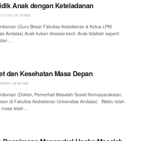
dik Anak dengan Keteladanan
7/10/24 | 05:19 WIB
rdisman (Guru Besar Fakultas Kedokteran & Ketua LPM
tas Andalas) Anak bukan dewasa kecil. Anak tidaklah seperti
dan ...
et dan Kesehatan Masa Depan
0/9/24 | 04:58 WIB
rdisman (Dokter, Pemerhati Masalah Sosial Kemasyarakatan,
esor di Fakultas Kedokteran Universitas Andalas) Waktu telah
 masa telah ...