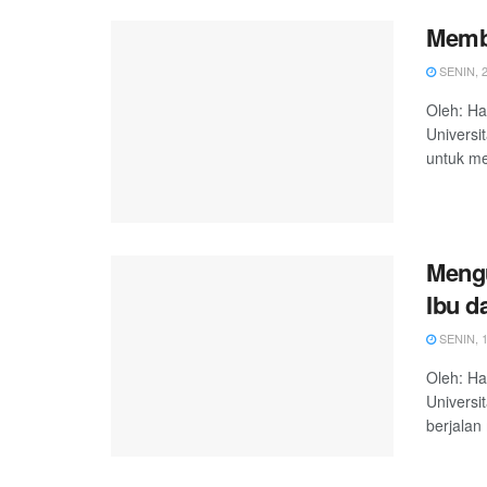
Memb
SENIN, 2
Oleh: Ha
Universi
untuk me
Mengu
Ibu d
SENIN, 1
Oleh: Ha
Universi
berjalan