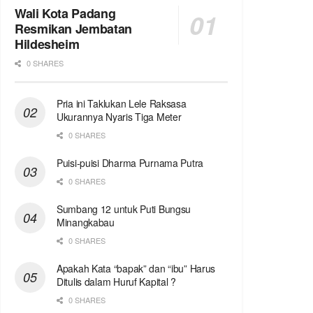
Wali Kota Padang
Resmikan Jembatan
Hildesheim
0 SHARES
Pria ini Taklukan Lele Raksasa
Ukurannya Nyaris Tiga Meter
0 SHARES
Puisi-puisi Dharma Purnama Putra
0 SHARES
Sumbang 12 untuk Puti Bungsu
Minangkabau
0 SHARES
Apakah Kata “bapak” dan “ibu” Harus
Ditulis dalam Huruf Kapital ?
0 SHARES