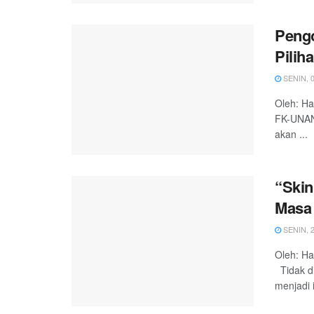
Pengo
Pilih
SENIN, 0
Oleh: H
FK-UNAND
akan ...
“Skin
Masa
SENIN, 2
Oleh: Ha
Tidak di
menjadi i