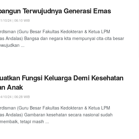
angun Terwujudnya Generasi Emas
1/10/24 | 06:10 WIB
rdisman (Guru Besar Fakultas Kedokteran & Ketua LPM
tas Andalas) Bangsa dan negara kita mempunyai cita-cita besar
wujudkan ...
atkan Fungsi Keluarga Demi Kesehatan
an Anak
4/10/24 | 06:28 WIB
rdisman (Guru Besar Fakultas Kedokteran & Ketua LPM
tas Andalas) Gambaran kesehatan secara nasional sudah
 membaik, tetapi masih ...