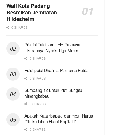
Wali Kota Padang
Resmikan Jembatan
Hildesheim
0 SHARES
Pria ini Taklukan Lele Raksasa
Ukurannya Nyaris Tiga Meter
0 SHARES
Puisi-puisi Dharma Purnama Putra
0 SHARES
Sumbang 12 untuk Puti Bungsu
Minangkabau
0 SHARES
Apakah Kata “bapak” dan “ibu” Harus
Ditulis dalam Huruf Kapital ?
0 SHARES