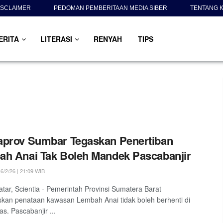
ISCLAIMER
PEDOMAN PEMBERITAAN MEDIA SIBER
TENTANG K
ERITA
LITERASI
RENYAH
TIPS
prov Sumbar Tegaskan Penertiban
h Anai Tak Boleh Mandek Pascabanjir
6/2/26 | 21:09 WIB
tar, Scientia - Pemerintah Provinsi Sumatera Barat
an penataan kawasan Lembah Anai tidak boleh berhenti di
as. Pascabanjir ...