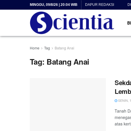
MINGGU, 09/8/26 | 20:04 WIB
DAPUR REDAKSI
D
B
Home
Tag
Batang Anai
Tag:
Batang Anai
Sekda
Lemba
SENIN, 1
Tanah Da
menegask
atas kert