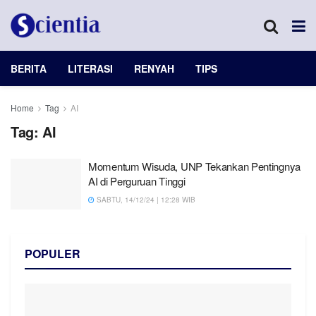
BERITA
LITERASI
RENYAH
TIPS
Home
Tag
AI
Tag:
AI
Momentum Wisuda, UNP Tekankan Pentingnya
AI di Perguruan Tinggi
SABTU, 14/12/24 | 12:28 WIB
POPULER