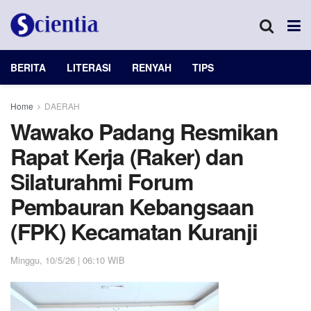
BERITA
LITERASI
RENYAH
TIPS
Home
DAERAH
Wawako Padang Resmikan
Rapat Kerja (Raker) dan
Silaturahmi Forum
Pembauran Kebangsaan
(FPK) Kecamatan Kuranji
Minggu, 10/5/26 | 06:10 WIB