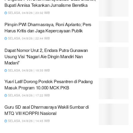
Bupati Annisa Tekankan Jurnalisme Beretika
SELASA, 04/8/26 | 23:32 WIB
Pimpin PWI Dharmasraya, Roni Aprianto; Pers
Harus Kritis dan Jaga Kepercayaan Publik
SELASA, 04/8/26 | 22:44 WIB
Dapat Nomor Urut 2, Endara Putra Gunawan
Usung Visi “Nagari Aie Dingin Mandiri Nan
Madani”
SELASA, 04/8/26 | 19:55 WIB
Yusri Latif Dorong Pondok Pesantren di Padang
Masuk Program 10.000 MCK PKB
SELASA, 04/8/26 | 17:22 WIB
Guru SD asal Dharmasraya Wakili Sumbar di
MTQ VIII KORPRI Nasional
SELASA, 04/8/26 | 14:45 WIB