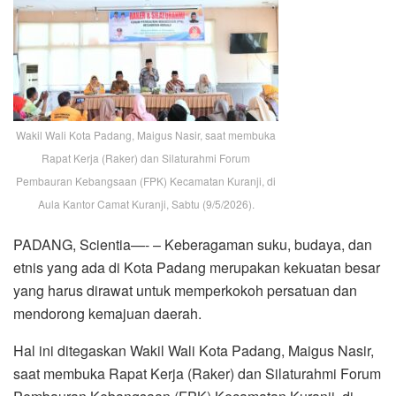
Wakil Wali Kota Padang, Maigus Nasir, saat membuka
Rapat Kerja (Raker) dan Silaturahmi Forum
Pembauran Kebangsaan (FPK) Kecamatan Kuranji, di
Aula Kantor Camat Kuranji, Sabtu (9/5/2026).
PADANG, Scientia—- – Keberagaman suku, budaya, dan
etnis yang ada di Kota Padang merupakan kekuatan besar
yang harus dirawat untuk memperkokoh persatuan dan
mendorong kemajuan daerah.
Hal ini ditegaskan Wakil Wali Kota Padang, Maigus Nasir,
saat membuka Rapat Kerja (Raker) dan Silaturahmi Forum