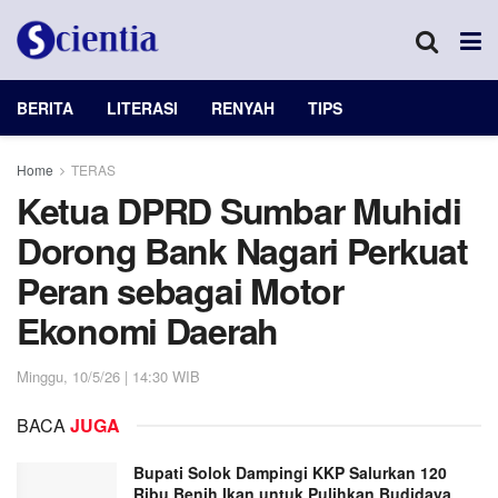
BERITA
LITERASI
RENYAH
TIPS
Home
TERAS
Ketua DPRD Sumbar Muhidi
Dorong Bank Nagari Perkuat
Peran sebagai Motor
Ekonomi Daerah
Minggu, 10/5/26 | 14:30 WIB
BACA
JUGA
Bupati Solok Dampingi KKP Salurkan 120
Ribu Benih Ikan untuk Pulihkan Budidaya