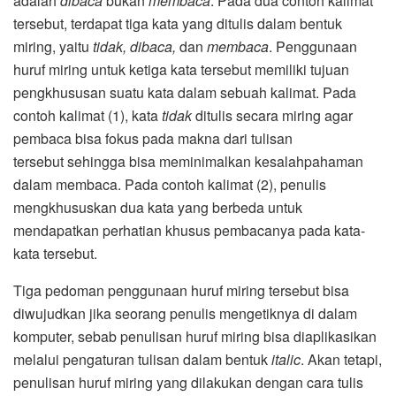
adalah
dibaca
bukan
membaca
. Pada dua contoh kalimat
tersebut, terdapat tiga kata yang ditulis dalam bentuk
miring, yaitu
tidak, dibaca,
dan
membaca
. Penggunaan
huruf miring untuk ketiga kata tersebut memiliki tujuan
pengkhususan suatu kata dalam sebuah kalimat. Pada
contoh kalimat (1), kata
tidak
ditulis secara miring agar
pembaca bisa fokus pada makna dari tulisan
tersebut sehingga bisa meminimalkan kesalahpahaman
dalam membaca. Pada contoh kalimat (2), penulis
mengkhususkan dua kata yang berbeda untuk
mendapatkan perhatian khusus pembacanya pada kata-
kata tersebut.
Tiga pedoman penggunaan huruf miring tersebut bisa
diwujudkan jika seorang penulis mengetiknya di dalam
komputer, sebab penulisan huruf miring bisa diaplikasikan
melalui pengaturan tulisan dalam bentuk
italic
. Akan tetapi,
penulisan huruf miring yang dilakukan dengan cara tulis