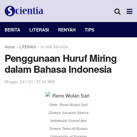
BERITA
LITERASI
RENYAH
TIPS
Home
LITERASI
KLINIK BAHASA
Penggunaan Huruf Miring
dalam Bahasa Indonesia
Minggu, 24/1/21 | 07:00 WIB
Oleh: Reno Wulan Sari
(Dosen Jurusan Sastra
Indonesia Unand dan
Dosen Tamu di Busan
University of Foreign