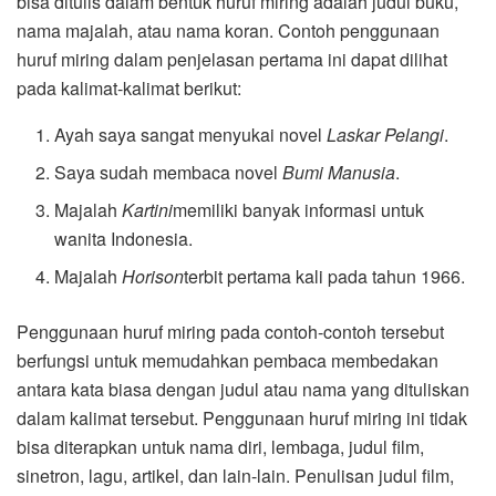
bisa ditulis dalam bentuk huruf miring adalah judul buku,
nama majalah, atau nama koran. Contoh penggunaan
huruf miring dalam penjelasan pertama ini dapat dilihat
pada kalimat-kalimat berikut:
Ayah saya sangat menyukai novel
Laskar Pelangi
.
Saya sudah membaca novel
Bumi Manusia
.
Majalah
Kartini
memiliki banyak informasi untuk
wanita Indonesia.
Majalah
Horison
terbit pertama kali pada tahun 1966.
Penggunaan huruf miring pada contoh-contoh tersebut
berfungsi untuk memudahkan pembaca membedakan
antara kata biasa dengan judul atau nama yang dituliskan
dalam kalimat tersebut. Penggunaan huruf miring ini tidak
bisa diterapkan untuk nama diri, lembaga, judul film,
sinetron, lagu, artikel, dan lain-lain. Penulisan judul film,