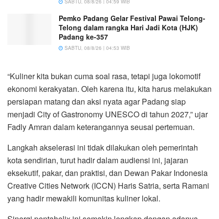
SABTU, 08/8/26 | 04:59 WIB
Pemko Padang Gelar Festival Pawai Telong-
Telong dalam rangka Hari Jadi Kota (HJK)
Padang ke-357
SABTU, 08/8/26 | 04:53 WIB
“Kuliner kita bukan cuma soal rasa, tetapi juga lokomotif
ekonomi kerakyatan. Oleh karena itu, kita harus melakukan
persiapan matang dan aksi nyata agar Padang siap
menjadi City of Gastronomy UNESCO di tahun 2027,” ujar
Fadly Amran dalam keterangannya seusai pertemuan.
Langkah akselerasi ini tidak dilakukan oleh pemerintah
kota sendirian, turut hadir dalam audiensi ini, jajaran
eksekutif, pakar, dan praktisi, dan Dewan Pakar Indonesia
Creative Cities Network (ICCN) Haris Satria, serta Ramani
yang hadir mewakili komunitas kuliner lokal.
Sinergi pentahelix ini semakin lengkap dengan adanya