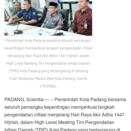
Pemerintah Kota Padang bersama seluruh pemangku
kepentingan memperkuat langkah pengendalian inflasi
menjelang Hari Raya Idul Adha 1447 Hijriah, dalam
High Level Meeting Tim Pengendalian Inflasi Daerah
(TPID) Kota Padang yang berlangsung di Gedung
Putih Kediaman Resmi Wali Kota Padang, Kamis
(7/5/2026).
PADANG, Scientia—- – Pemerintah Kota Padang bersama
seluruh pemangku kepentingan memperkuat langkah
pengendalian inflasi menjelang Hari Raya Idul Adha 1447
Hijriah, dalam High Level Meeting Tim Pengendalian
Inflasi Daerah (TPID) Kota Padang yang berlangsung di