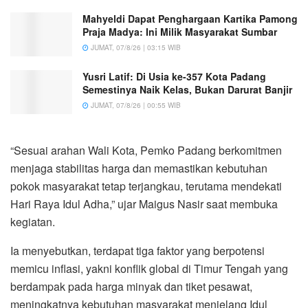
Mahyeldi Dapat Penghargaan Kartika Pamong
Praja Madya: Ini Milik Masyarakat Sumbar
JUMAT, 07/8/26 | 03:15 WIB
Yusri Latif: Di Usia ke-357 Kota Padang
Semestinya Naik Kelas, Bukan Darurat Banjir
JUMAT, 07/8/26 | 00:55 WIB
“Sesuai arahan Wali Kota, Pemko Padang berkomitmen
menjaga stabilitas harga dan memastikan kebutuhan
pokok masyarakat tetap terjangkau, terutama mendekati
Hari Raya Idul Adha,” ujar Maigus Nasir saat membuka
kegiatan.
Ia menyebutkan, terdapat tiga faktor yang berpotensi
memicu inflasi, yakni konflik global di Timur Tengah yang
berdampak pada harga minyak dan tiket pesawat,
meningkatnya kebutuhan masyarakat menjelang Idul