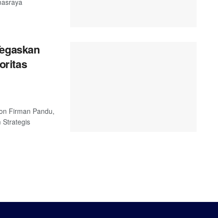
masraya
Tegaskan
ritas
 Jon Firman Pandu,
Strategis