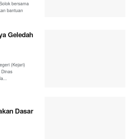
 Solok bersama
kan bantuan
ya Geledah
geri (Kejari)
 Dinas
a...
yakan Dasar