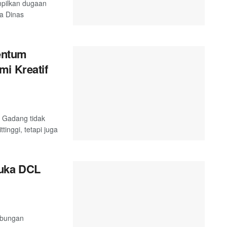
mpilkan dugaan
ta Dinas
entum
mi Kreatif
 Gadang tidak
inggi, tetapi juga
uka DCL
abungan