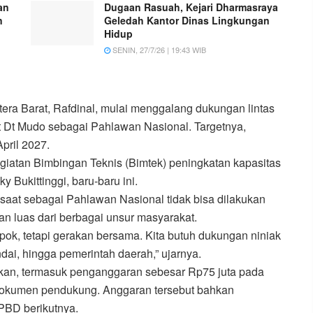
an
Dugaan Rasuah, Kejari Dharmasraya
n
Geledah Kantor Dinas Lingkungan
Hidup
SENIN, 27/7/26 | 19:43 WIB
 Barat, Rafdinal, mulai menggalang dukungan lintas
 Dt Mudo sebagai Pahlawan Nasional. Targetnya,
pril 2027.
giatan Bimbingan Teknis (Bimtek) peningkatan kapasitas
Bukittinggi, baru-baru ini.
saat sebagai Pahlawan Nasional tidak bisa dilakukan
n luas dari berbagai unsur masyarakat.
pok, tetapi gerakan bersama. Kita butuh dukungan niniak
ai, hingga pemerintah daerah,” ujarnya.
pkan, termasuk penganggaran sebesar Rp75 juta pada
okumen pendukung. Anggaran tersebut bahkan
PBD berikutnya.