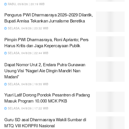
RABU, 05/8/26 | 20:19 WIB
Pengurus PWI Dharmasraya 2026–2029 Dilantik,
Bupati Annisa Tekankan Jurnalisme Beretika
SELASA, 04/8/26 | 23:32 WIB
Pimpin PWI Dharmasraya, Roni Aprianto; Pers
Harus Kritis dan Jaga Kepercayaan Publik
SELASA, 04/8/26 | 22:44 WIB
Dapat Nomor Urut 2, Endara Putra Gunawan
Usung Visi “Nagari Aie Dingin Mandiri Nan
Madani”
SELASA, 04/8/26 | 19:55 WIB
Yusri Latif Dorong Pondok Pesantren di Padang
Masuk Program 10.000 MCK PKB
SELASA, 04/8/26 | 17:22 WIB
Guru SD asal Dharmasraya Wakili Sumbar di
MTQ VIII KORPRI Nasional