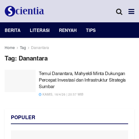
BERITA
LITERASI
RENYAH
TIPS
Home
Tag
Danantara
Tag:
Danantara
Temui Danantara, Mahyeldi Minta Dukungan
Percepat Investasi dan Infrastruktur Strategis
Sumbar
KAMIS, 16/4/26 | 20:57 WIB
POPULER