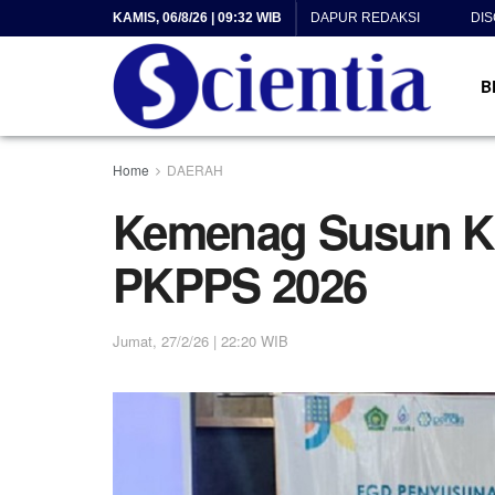
KAMIS, 06/8/26 | 09:32 WIB
DAPUR REDAKSI
DI
B
Home
DAERAH
Kemenag Susun Kis
PKPPS 2026
Jumat, 27/2/26 | 22:20 WIB