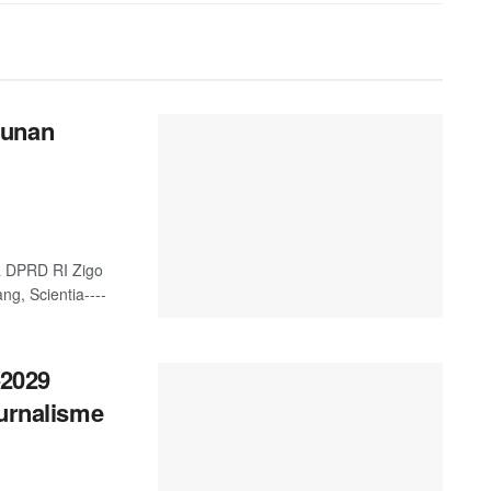
gunan
a DPRD RI Zigo
g, Scientia----
2029
Jurnalisme