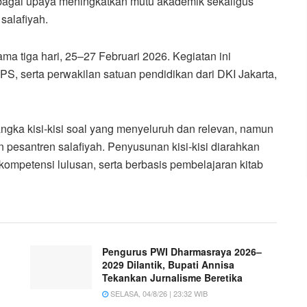
sebagai upaya meningkatkan mutu akademik sekaligus
salafiyah.
ma tiga hari, 25–27 Februari 2026. Kegiatan ini
S, serta perwakilan satuan pendidikan dari DKI Jakarta,
ngka kisi-kisi soal yang menyeluruh dan relevan, namun
 pesantren salafiyah. Penyusunan kisi-kisi diarahkan
ompetensi lulusan, serta berbasis pembelajaran kitab
Pengurus PWI Dharmasraya 2026–
2029 Dilantik, Bupati Annisa
Tekankan Jurnalisme Beretika
SELASA, 04/8/26 | 23:32 WIB