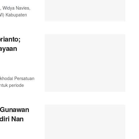
, Widya Navies,
WI) Kabupaten
rianto;
cayaan
akhodai Persatuan
tuk periode
a Gunawan
diri Nan