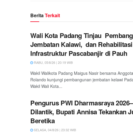
Berita
Terkait
Wali Kota Padang Tinjau Pemban
Jembatan Kalawi, dan Rehabilitasi
Infrastruktur Pascabanjir di Pauh
RABU, 05/8/26 | 20:19 WIB
Wakil Walikota Padang Maigus Nasir bersama Anggot
Rolando kunjungi pembangunan jembatan kelawi Padan
Wakil Wali Kota...
Pengurus PWI Dharmasraya 2026–
Dilantik, Bupati Annisa Tekankan 
Beretika
SELASA, 04/8/26 | 23:32 WIB