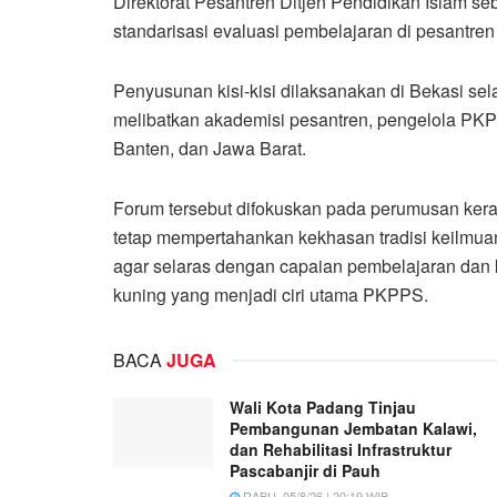
Direktorat Pesantren Ditjen Pendidikan Islam 
standarisasi evaluasi pembelajaran di pesantren 
Penyusunan kisi-kisi dilaksanakan di Bekasi sela
melibatkan akademisi pesantren, pengelola PKPP
Banten, dan Jawa Barat.
Forum tersebut difokuskan pada perumusan kera
tetap mempertahankan kekhasan tradisi keilmuan
agar selaras dengan capaian pembelajaran dan k
kuning yang menjadi ciri utama PKPPS.
BACA
JUGA
Wali Kota Padang Tinjau
Pembangunan Jembatan Kalawi,
dan Rehabilitasi Infrastruktur
Pascabanjir di Pauh
RABU, 05/8/26 | 20:19 WIB