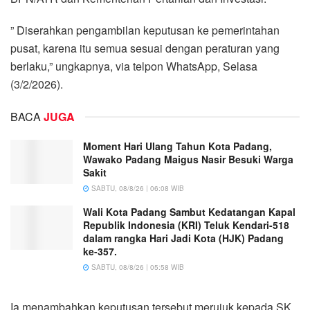
” Diserahkan pengambilan keputusan ke pemerintahan
pusat, karena itu semua sesuai dengan peraturan yang
berlaku,” ungkapnya, via telpon WhatsApp, Selasa
(3/2/2026).
BACA
JUGA
Moment Hari Ulang Tahun Kota Padang,
Wawako Padang Maigus Nasir Besuki Warga
Sakit
SABTU, 08/8/26 | 06:08 WIB
Wali Kota Padang Sambut Kedatangan Kapal
Republik Indonesia (KRI) Teluk Kendari-518
dalam rangka Hari Jadi Kota (HJK) Padang
ke-357.
SABTU, 08/8/26 | 05:58 WIB
Ia menambahkan keputusan tersebut merujuk kepada SK