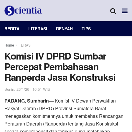
BERITA
LITERASI
RENYAH
TIPS
Home
TERAS
Komisi IV DPRD Sumbar
Percepat Pembahasan
Ranperda Jasa Konstruksi
Senin, 26/1/26 | 16:51 WIB
PADANG, Sumbarin—
Komisi IV Dewan Perwakilan
Rakyat Daerah (DPRD) Provinsi Sumatera Barat
menegaskan komitmennya untuk membahas Rancangan
Peraturan Daerah (Ranperda) tentang Jasa Konstruksi
secara komprehensif dan terukur, guna melahirkan