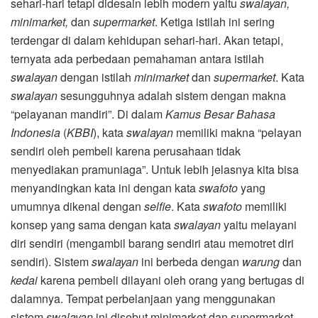
sehari-hari tetapi didesain lebih modern yaitu
swalayan,
minimarket,
dan
supermarket
. Ketiga istilah ini sering
terdengar di dalam kehidupan sehari-hari. Akan tetapi,
ternyata ada perbedaan pemahaman antara istilah
swalayan
dengan istilah
minimarket
dan
supermarket
. Kata
swalayan
sesungguhnya adalah sistem dengan makna
“pelayanan mandiri”. Di dalam
Kamus Besar Bahasa
Indonesia
(
KBBI
), kata
swalayan
memiliki makna “pelayan
sendiri oleh pembeli karena perusahaan tidak
menyediakan pramuniaga”. Untuk lebih jelasnya kita bisa
menyandingkan kata ini dengan kata
swafoto
yang
umumnya dikenal dengan
selfie
. Kata
swafoto
memiliki
konsep yang sama dengan kata
swalayan
yaitu melayani
diri sendiri (mengambil barang sendiri atau memotret diri
sendiri). Sistem
swalayan
ini berbeda dengan
warung
dan
kedai
karena pembeli dilayani oleh orang yang bertugas di
dalamnya. Tempat perbelanjaan yang menggunakan
sistem
swalayan
ini disebut minimarket dan supermarket.