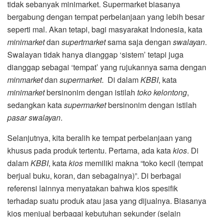
tidak sebanyak minimarket. Supermarket biasanya
bergabung dengan tempat perbelanjaan yang lebih besar
seperti mal. Akan tetapi, bagi masyarakat Indonesia, kata
minimarket
dan
supertmarket
sama saja dengan
swalayan
.
Swalayan tidak hanya dianggap ‘sistem’ tetapi juga
dianggap sebagai ‘tempat’ yang rujukannya sama dengan
minmarket
dan
supermarket
. Di dalam
KBBI
, kata
minimarket
bersinonim dengan istilah
toko kelontong
,
sedangkan kata
supermarket
bersinonim dengan istilah
pasar swalayan
.
Selanjutnya, kita beralih ke tempat perbelanjaan yang
khusus pada produk tertentu. Pertama, ada kata
kios
. Di
dalam
KBBI
, kata
kios
memiliki makna “toko kecil (tempat
berjual buku, koran, dan sebagainya)”. Di berbagai
referensi lainnya menyatakan bahwa kios spesifik
terhadap suatu produk atau jasa yang dijualnya. Biasanya
kios menjual berbagai kebutuhan sekunder (selain