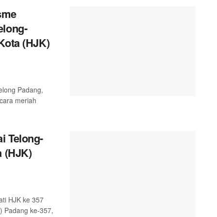
sme
elong-
Kota (HJK)
telong Padang,
ecara meriah
i Telong-
a (HJK)
ati HJK ke 357
K) Padang ke-357,