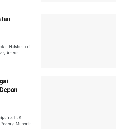
atan
atan Helsheim di
adly Amran
gai
 Depan
ripurna HJK
 Padang Muharlin