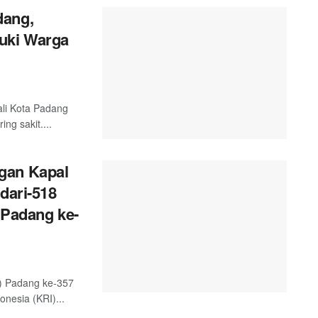
dang,
uki Warga
ali Kota Padang
g sakit....
gan Kapal
dari-518
 Padang ke-
) Padang ke-357
nesia (KRI)...