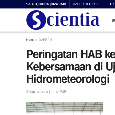
SABTU, 08/8/26 | 06:43 WIB
DAPUR REDAKSI
DI
B
Home
DAERAH
Peringatan HAB ke
Kebersamaan di U
Hidrometeorologi
Sabtu, 03/1/26 | 13:42 WIB