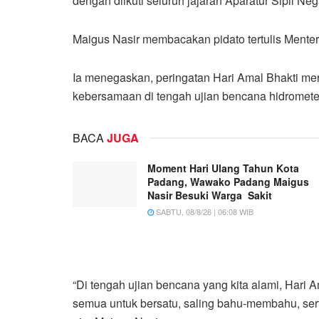
dengan diikuti seluruh jajaran Aparatur Sipil 
Maigus Nasir membacakan pidato tertulis Mente
Ia menegaskan, peringatan Hari Amal Bhakti m
kebersamaan di tengah ujian bencana hidrometeo
BACA
JUGA
Moment Hari Ulang Tahun Kota
Padang, Wawako Padang Maigus
Nasir Besuki Warga Sakit
SABTU, 08/8/26 | 06:08 WIB
“Di tengah ujian bencana yang kita alami, Hari 
semua untuk bersatu, saling bahu-membahu, sert