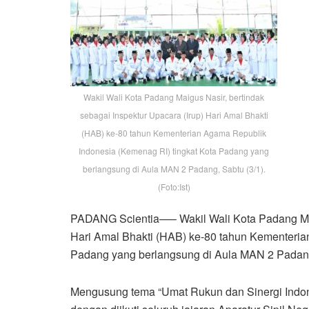
Wakil Wali Kota Padang Maigus Nasir, bertindak
sebagai Inspektur Upacara (Irup) Hari Amal Bhakti
(HAB) ke-80 tahun Kementerian Agama Republik
Indonesia (Kemenag RI) tingkat Kota Padang yang
berlangsung di Aula MAN 2 Padang, Sabtu (3/1).
(Foto:Ist)
PADANG Scientia—– Wakil Wali Kota Padang Maig
Hari Amal Bhakti (HAB) ke-80 tahun Kementeria
Padang yang berlangsung di Aula MAN 2 Padang,
Mengusung tema “Umat Rukun dan Sinergi Indon