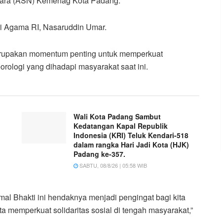
Negara (ASN) Kemenag Kota Padang.
ri Agama RI, Nasaruddin Umar.
erupakan momentum penting untuk memperkuat
rologi yang dihadapi masyarakat saat ini.
Wali Kota Padang Sambut
Kedatangan Kapal Republik
Indonesia (KRI) Teluk Kendari-518
dalam rangka Hari Jadi Kota (HJK)
Padang ke-357.
SABTU, 08/8/26 | 05:58 WIB
Amal Bhakti ini hendaknya menjadi pengingat bagi kita
a memperkuat solidaritas sosial di tengah masyarakat,”