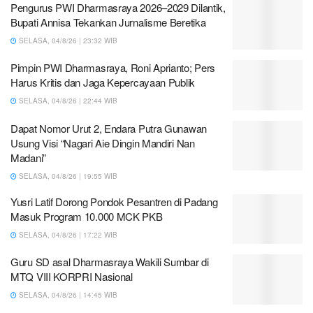
Pengurus PWI Dharmasraya 2026–2029 Dilantik,
Bupati Annisa Tekankan Jurnalisme Beretika
SELASA, 04/8/26 | 23:32 WIB
Pimpin PWI Dharmasraya, Roni Aprianto; Pers
Harus Kritis dan Jaga Kepercayaan Publik
SELASA, 04/8/26 | 22:44 WIB
Dapat Nomor Urut 2, Endara Putra Gunawan
Usung Visi “Nagari Aie Dingin Mandiri Nan
Madani”
SELASA, 04/8/26 | 19:55 WIB
Yusri Latif Dorong Pondok Pesantren di Padang
Masuk Program 10.000 MCK PKB
SELASA, 04/8/26 | 17:22 WIB
Guru SD asal Dharmasraya Wakili Sumbar di
MTQ VIII KORPRI Nasional
SELASA, 04/8/26 | 14:45 WIB