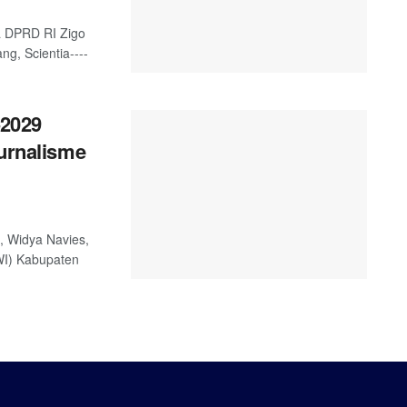
a DPRD RI Zigo
g, Scientia----
2029
Jurnalisme
, Widya Navies,
WI) Kabupaten