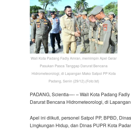
Wali Kota Padang Fadly Amran, memimpin Apel Gelar
Pasukan Pasca Tanggap Darurat Bencana
Hidrometeorologi, di Lapangan Mako Satpol PP Kota
Padang, Senin (29/12).(Foto:Ist)
PADANG, Scientia—- – Wali Kota Padang Fadly
Darurat Bencana Hidrometeorologi, di Lapangan
Apel ini diikuti, personel Satpol PP, BPBD, D
Lingkungan Hidup, dan Dinas PUPR Kota Padan