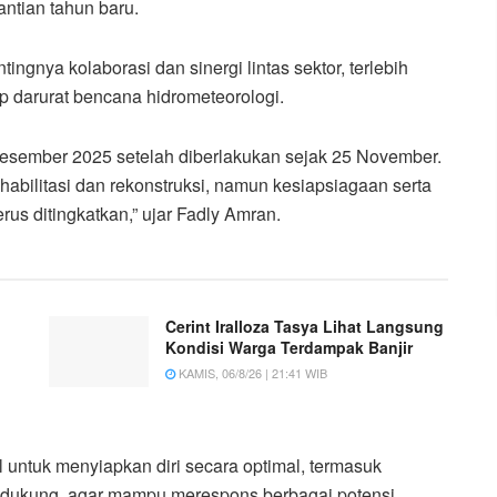
ntian tahun baru.
nya kolaborasi dan sinergi lintas sektor, terlebih
p darurat bencana hidrometeorologi.
 Desember 2025 setelah diberlakukan sejak 25 November.
habilitasi dan rekonstruksi, namun kesiapsiagaan serta
us ditingkatkan,” ujar Fadly Amran.
Cerint Iralloza Tasya Lihat Langsung
Kondisi Warga Terdampak Banjir
KAMIS, 06/8/26 | 21:41 WIB
 untuk menyiapkan diri secara optimal, termasuk
ndukung, agar mampu merespons berbagai potensi