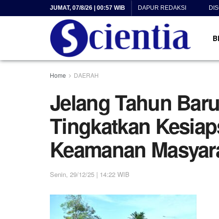
JUMAT, 07/8/26 | 00:57 WIB
DAPUR REDAKSI
DI
B
Home
DAERAH
Jelang Tahun Baru
Tingkatkan Kesiap
Keamanan Masyar
Senin, 29/12/25 | 14:22 WIB