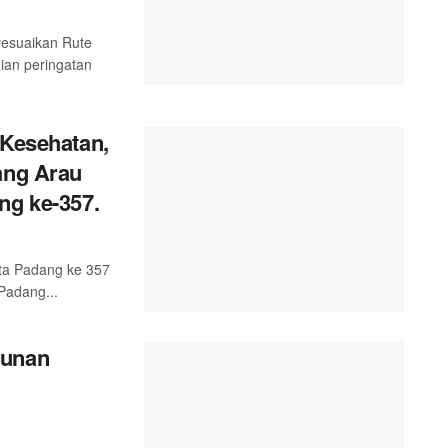
esuaikan Rute
ian peringatan
 Kesehatan,
ang Arau
ng ke-357.
ta Padang ke 357
Padang...
gunan