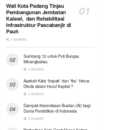
Wali Kota Padang Tinjau
Pembangunan Jembatan
Kalawi, dan Rehabilitasi
Infrastruktur Pascabanjir di
Pauh
0 SHARES
Sumbang 12 untuk Puti Bungsu
Minangkabau
0 SHARES
Apakah Kata “bapak” dan “ibu” Harus
Ditulis dalam Huruf Kapital ?
0 SHARES
Dampak Kecerdasan Buatan (AI) bagi
Dunia Pendidikan di Indonesia
0 SHARES