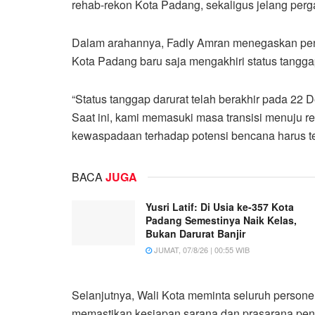
rehab-rekon Kota Padang, sekaligus jelang perga
Dalam arahannya, Fadly Amran menegaskan penting
Kota Padang baru saja mengakhiri status tangga
“Status tanggap darurat telah berakhir pada 22
Saat ini, kami memasuki masa transisi menuju re
kewaspadaan terhadap potensi bencana harus ter
BACA
JUGA
Yusri Latif: Di Usia ke-357 Kota
Padang Semestinya Naik Kelas,
Bukan Darurat Banjir
JUMAT, 07/8/26 | 00:55 WIB
Selanjutnya, Wali Kota meminta seluruh personel
memastikan kesiapan sarana dan prasarana pe