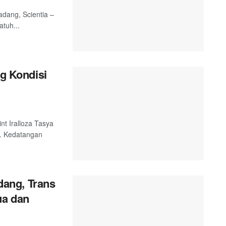
adang, Scientia –
tuh...
ng Kondisi
nt Iralloza Tasya
. Kedatangan
ang, Trans
ua dan