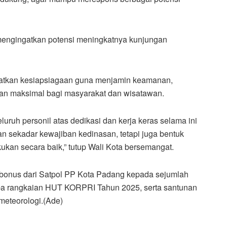
 mengingatkan potensi meningkatnya kunjungan
ngkatkan kesiapsiagaan guna menjamin keamanan,
anan maksimal bagi masyarakat dan wisatawan.
uruh personil atas dedikasi dan kerja keras selama ini
an sekadar kewajiban kedinasan, tetapi juga bentuk
kukan secara baik,” tutup Wali Kota bersemangat.
 bonus dari Satpol PP Kota Padang kepada sejumlah
mba rangkaian HUT KORPRI Tahun 2025, serta santunan
meteorologi.(Ade)