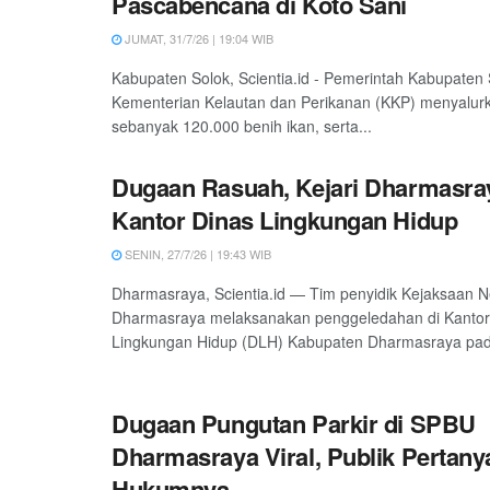
Pascabencana di Koto Sani
JUMAT, 31/7/26 | 19:04 WIB
Kabupaten Solok, Scientia.id - Pemerintah Kabupaten
Kementerian Kelautan dan Perikanan (KKP) menyalur
sebanyak 120.000 benih ikan, serta...
Dugaan Rasuah, Kejari Dharmasra
Kantor Dinas Lingkungan Hidup
SENIN, 27/7/26 | 19:43 WIB
Dharmasraya, Scientia.id — Tim penyidik Kejaksaan Ne
Dharmasraya melaksanakan penggeledahan di Kantor
Lingkungan Hidup (DLH) Kabupaten Dharmasraya pad
Dugaan Pungutan Parkir di SPBU
Dharmasraya Viral, Publik Pertan
Hukumnya