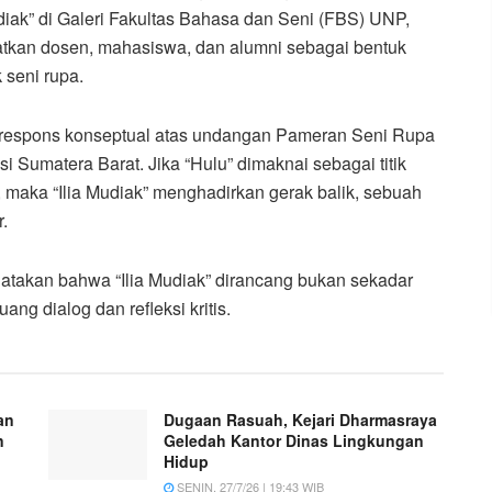
iak” di Galeri Fakultas Bahasa dan Seni (FBS) UNP,
tkan dosen, mahasiswa, dan alumni sebagai bentuk
 seni rupa.
i respons konseptual atas undangan Pameran Seni Rupa
 Sumatera Barat. Jika “Hulu” dimaknai sebagai titik
 maka “Ilia Mudiak” menghadirkan gerak balik, sebuah
r.
takan bahwa “Ilia Mudiak” dirancang bukan sekadar
ang dialog dan refleksi kritis.
an
Dugaan Rasuah, Kejari Dharmasraya
n
Geledah Kantor Dinas Lingkungan
Hidup
SENIN, 27/7/26 | 19:43 WIB