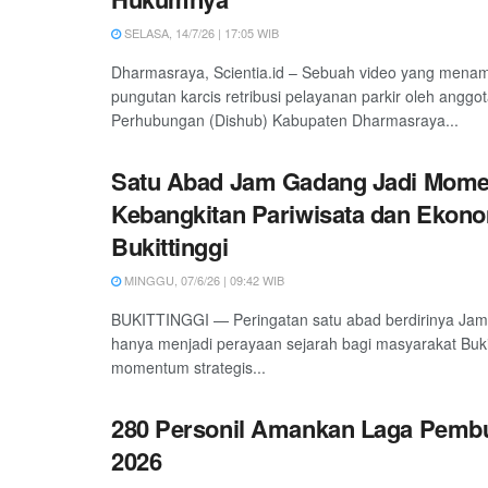
SELASA, 14/7/26 | 17:05 WIB
Dharmasraya, Scientia.id – Sebuah video yang mena
pungutan karcis retribusi pelayanan parkir oleh anggo
Perhubungan (Dishub) Kabupaten Dharmasraya...
Satu Abad Jam Gadang Jadi Mom
Kebangkitan Pariwisata dan Ekono
Bukittinggi
MINGGU, 07/6/26 | 09:42 WIB
BUKITTINGGI — Peringatan satu abad berdirinya Jam
hanya menjadi perayaan sejarah bagi masyarakat Bukitt
momentum strategis...
280 Personil Amankan Laga Pemb
2026