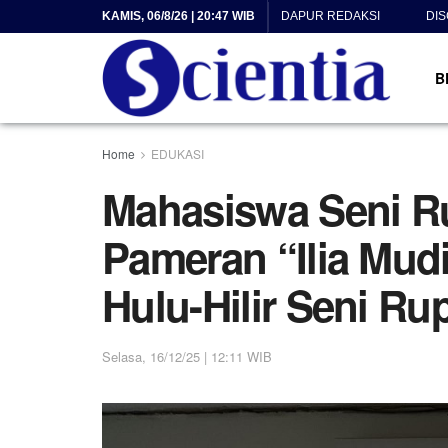
KAMIS, 06/8/26 | 20:47 WIB
DAPUR REDAKSI
DI
B
Home
EDUKASI
Mahasiswa Seni R
Pameran “Ilia Mudi
Hulu-Hilir Seni Ru
Selasa, 16/12/25 | 12:11 WIB