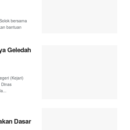
 Solok bersama
kan bantuan
ya Geledah
geri (Kejari)
 Dinas
a...
yakan Dasar