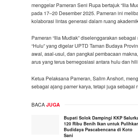
menggelar Pameran Seni Rupa bertajuk “Ilia Mud
pada 17–20 Desember 2025. Pameran ini meliba
kolaborasi lintas generasi dalam ruang akademik
Pameran “Ilia Mudiak” diselenggarakan sebaga
“Hulu” yang digelar UPTD Taman Budaya Provinsi
awal, asal-usul, dan pangkal pembacaan makna,
arus yang terus bernegosiasi antara hulu dan hili
Ketua Pelaksana Pameran, Salim Anshori, menga
sebagai ajang pamer karya, tetapi juga sebagai ru
BACA
JUGA
Bupati Solok Dampingi KKP Salurk
120 Ribu Benih Ikan untuk Pulihka
Budidaya Pascabencana di Koto
Sani