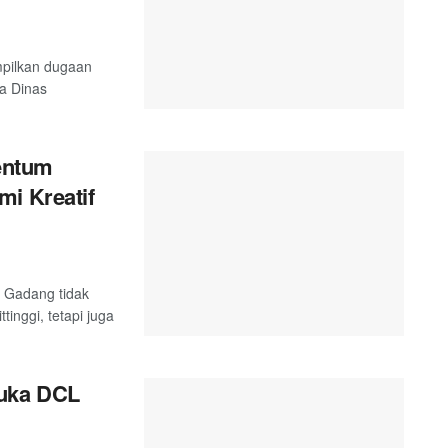
mpilkan dugaan
ta Dinas
entum
mi Kreatif
 Gadang tidak
inggi, tetapi juga
uka DCL