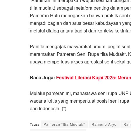
“Pameran ini merupakan wujud kesinambungan a
(ilia mudiak) sebagai metafora penting dalam 
Pameran Hulu menegaskan bahwa praktik seni di 
menjadi bagian dari arus besar kebudayaan yang
melalui dialog antara tradisi dan konteks kekinian
Panitia mengajak masyarakat umum, pegiat seni
meramaikan Pameran Seni Rupa “Ilia Mudiak”. Ke
upaya memperluas akses apresiasi seni sekalig
Baca Juga:
Festival Literasi Kajai 2025: Me
Melalui pameran ini, mahasiswa seni rupa UNP 
wacana kritis yang memperkuat posisi seni rup
dan Indonesia. (*)
Tags:
Pameran “Ilia Mudiak”
Ramono Aryo
Ram