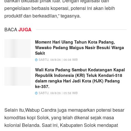
bahkan dikuasai pihak luar. Dengan legalisasi dan
pengelolaan berbasis koperasi, potensi ini akan lebih
produktif dan berkeadilan,” tegasnya.
BACA
JUGA
Moment Hari Ulang Tahun Kota Padang,
Wawako Padang Maigus Nasir Besuki Warga
Sakit
SABTU, 08/8/26 | 06:08 WIB
Wali Kota Padang Sambut Kedatangan Kapal
Republik Indonesia (KRI) Teluk Kendari-518
dalam rangka Hari Jadi Kota (HJK) Padang
ke-357.
SABTU, 08/8/26 | 05:58 WIB
Selain itu,Wabup Candra juga memaparkan potensi besar
komoditas kopi Solok, yang telah dikenal sejak masa
kolonial Belanda. Saat ini, Kabupaten Solok mendapat