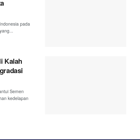
ta
i Indonesia pada
yang...
i Kalah
gradasi
hantui Semen
han kedelapan