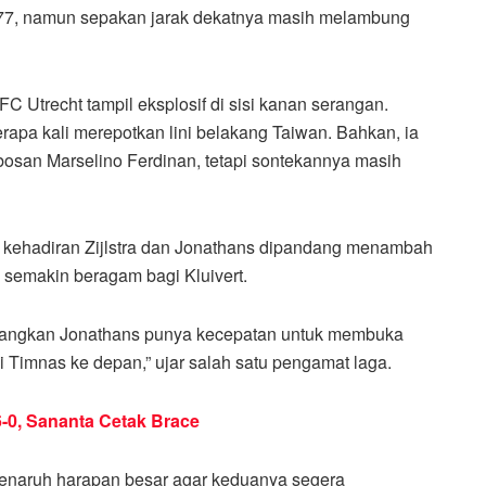
77, namun sepakan jarak dekatnya masih melambung
C Utrecht tampil eksplosif di sisi kanan serangan.
apa kali merepotkan lini belakang Taiwan. Bahkan, ia
osan Marselino Ferdinan, tetapi sontekannya masih
 kehadiran Zijlstra dan Jonathans dipandang menambah
 semakin beragam bagi Kluivert.
sedangkan Jonathans punya kecepatan untuk membuka
gi Timnas ke depan,” ujar salah satu pengamat laga.
-0, Sananta Cetak Brace
 menaruh harapan besar agar keduanya segera