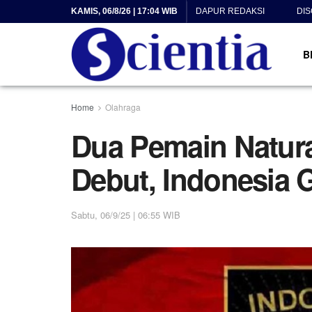
KAMIS, 06/8/26 | 17:04 WIB
DAPUR REDAKSI
DI
B
Home
Olahraga
Dua Pemain Natural
Debut, Indonesia G
Sabtu, 06/9/25 | 06:55 WIB