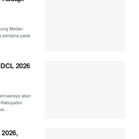
unung Medan
a perdana pada
 DCL 2026
harmasraya akan
e-Kabupaten
e...
 2026,