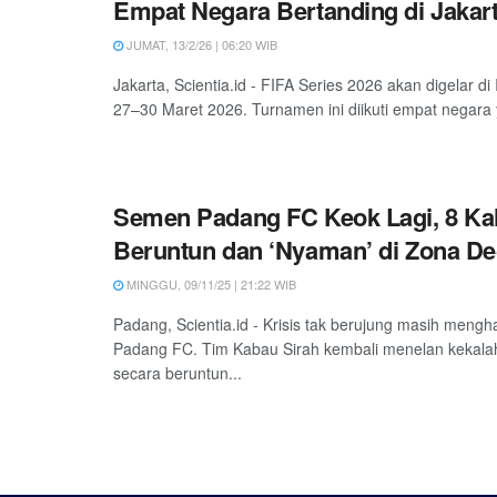
Empat Negara Bertanding di Jakar
JUMAT, 13/2/26 | 06:20 WIB
Jakarta, Scientia.id - FIFA Series 2026 akan digelar d
27–30 Maret 2026. Turnamen ini diikuti empat negara 
Semen Padang FC Keok Lagi, 8 Kal
Beruntun dan ‘Nyaman’ di Zona De
MINGGU, 09/11/25 | 21:22 WIB
Padang, Scientia.id - Krisis tak berujung masih meng
Padang FC. Tim Kabau Sirah kembali menelan kekala
secara beruntun...