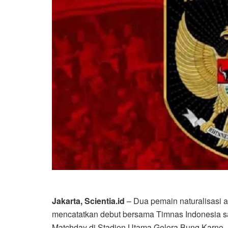
Jakarta, Scientia.id
– Dua pemain naturalisasi an
mencatatkan debut bersama Timnas Indonesia s
Matchday di Stadion Utama Gelora Bung Karno, J