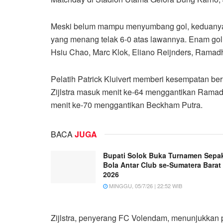
Meski belum mampu menyumbang gol, keduanya
yang menang telak 6-0 atas lawannya. Enam gol I
Hsiu Chao, Marc Klok, Eliano Reijnders, Rama
Pelatih Patrick Kluivert memberi kesempatan ber
Zijlstra masuk menit ke-64 menggantikan Ramad
menit ke-70 menggantikan Beckham Putra.
BACA
JUGA
Bupati Solok Buka Turnamen Sepa
Bola Antar Club se-Sumatera Barat
2026
MINGGU, 05/7/26 | 22:52 WIB
Zijlstra, penyerang FC Volendam, menunjukkan p