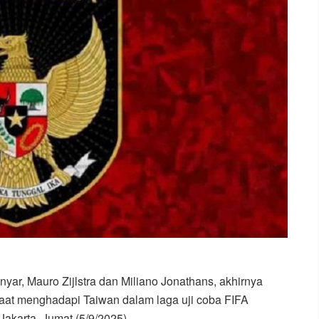
yar, Mauro Zijlstra dan Miliano Jonathans, akhirnya
aat menghadapi Taiwan dalam laga uji coba FIFA
akarta, Jumat (5/9/2025).