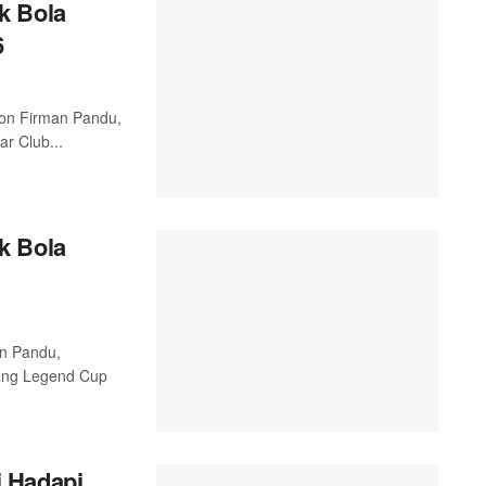
k Bola
6
 Jon Firman Pandu,
r Club...
k Bola
an Pandu,
ang Legend Cup
 Hadapi