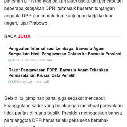
pimpinan DPR menyampaikan akan dilakukan pencabutan
beberapa kebijakan DPR, termasuk besaran tunjangan
anggota DPR dan moratorium kunjungan kerja ke luar
negeri,” ujar Prabowo.
BACA
JUGA
Penguatan Internalisasi Lembaga, Bawaslu Agam
Sampaikan Hasil Pengawasan Coktas ke Bawaslu Provinsi
SELASA, 30/9/25 | 17:55 WIB
Rakor Pengawasan PDPB, Bawaslu Agam Tekankan
Permasalahan Krusial Data Pemilih
SENIN, 29/9/25 | 15:51 WIB
Selain itu, pimpinan partai juga sepakat mencabut
keanggotaan kader yang belakangan membuat pernyataan
tidak pantas di ruang publik. Presiden menegaskan bahwa
para anggota DPR harus selalu peka serta berpihak