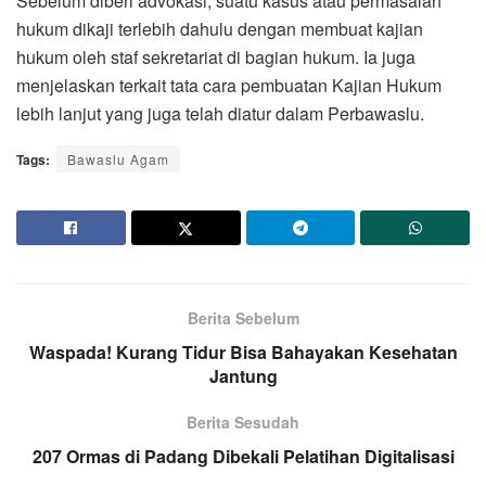
Sebelum diberi advokasi, suatu kasus atau permasalah
hukum dikaji terlebih dahulu dengan membuat kajian
hukum oleh staf sekretariat di bagian hukum. Ia juga
menjelaskan terkait tata cara pembuatan Kajian Hukum
lebih lanjut yang juga telah diatur dalam Perbawaslu.
Tags:
Bawaslu Agam
Berita Sebelum
Waspada! Kurang Tidur Bisa Bahayakan Kesehatan
Jantung
Berita Sesudah
207 Ormas di Padang Dibekali Pelatihan Digitalisasi