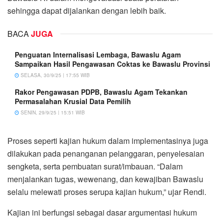
sehingga dapat dijalankan dengan lebih baik.
BACA
JUGA
Penguatan Internalisasi Lembaga, Bawaslu Agam
Sampaikan Hasil Pengawasan Coktas ke Bawaslu Provinsi
SELASA, 30/9/25 | 17:55 WIB
Rakor Pengawasan PDPB, Bawaslu Agam Tekankan
Permasalahan Krusial Data Pemilih
SENIN, 29/9/25 | 15:51 WIB
Proses seperti kajian hukum dalam implementasinya juga
dilakukan pada penanganan pelanggaran, penyelesaian
sengketa, serta pembuatan surat/imbauan. “Dalam
menjalankan tugas, wewenang, dan kewajiban Bawaslu
selalu melewati proses serupa kajian hukum,” ujar Rendi.
Kajian ini berfungsi sebagai dasar argumentasi hukum