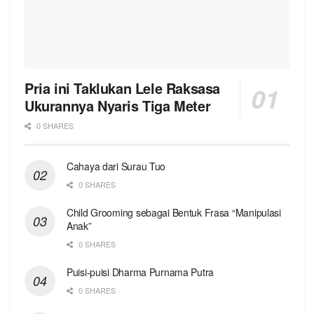
Pria ini Taklukan Lele Raksasa
Ukurannya Nyaris Tiga Meter
0 SHARES
Cahaya dari Surau Tuo
0 SHARES
Child Grooming sebagai Bentuk Frasa “Manipulasi
Anak”
0 SHARES
Puisi-puisi Dharma Purnama Putra
0 SHARES