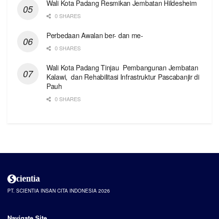
Wali Kota Padang Resmikan Jembatan Hildesheim
0 SHARES
Perbedaan Awalan ber- dan me-
0 SHARES
Wali Kota Padang Tinjau Pembangunan Jembatan
Kalawi, dan Rehabilitasi Infrastruktur Pascabanjir di
Pauh
0 SHARES
PT. SCIENTIA INSAN CITA INDONESIA 2026
Navigate Site