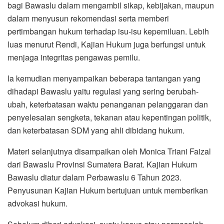
bagi Bawaslu dalam mengambil sikap, kebijakan, maupun
dalam menyusun rekomendasi serta memberi
pertimbangan hukum terhadap isu-isu kepemiluan. Lebih
luas menurut Rendi, Kajian Hukum juga berfungsi untuk
menjaga integritas pengawas pemilu.
Ia kemudian menyampaikan beberapa tantangan yang
dihadapi Bawaslu yaitu regulasi yang sering berubah-
ubah, keterbatasan waktu penanganan pelanggaran dan
penyelesaian sengketa, tekanan atau kepentingan politik,
dan keterbatasan SDM yang ahli dibidang hukum.
Materi selanjutnya disampaikan oleh Monica Triani Faizal
dari Bawaslu Provinsi Sumatera Barat. Kajian Hukum
Bawaslu diatur dalam Perbawaslu 6 Tahun 2023.
Penyusunan Kajian Hukum bertujuan untuk memberikan
advokasi hukum.