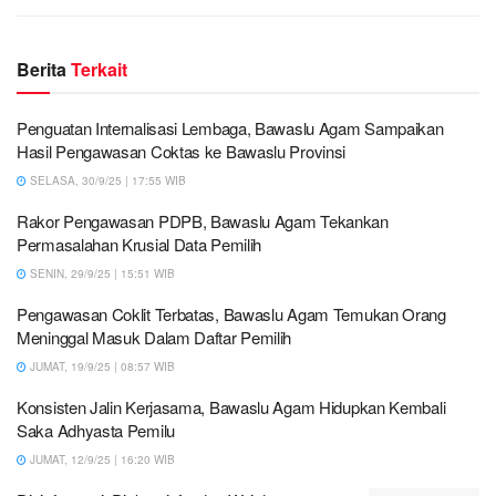
Berita
Terkait
Penguatan Internalisasi Lembaga, Bawaslu Agam Sampaikan
Hasil Pengawasan Coktas ke Bawaslu Provinsi
SELASA, 30/9/25 | 17:55 WIB
Rakor Pengawasan PDPB, Bawaslu Agam Tekankan
Permasalahan Krusial Data Pemilih
SENIN, 29/9/25 | 15:51 WIB
Pengawasan Coklit Terbatas, Bawaslu Agam Temukan Orang
Meninggal Masuk Dalam Daftar Pemilih
JUMAT, 19/9/25 | 08:57 WIB
Konsisten Jalin Kerjasama, Bawaslu Agam Hidupkan Kembali
Saka Adhyasta Pemilu
JUMAT, 12/9/25 | 16:20 WIB