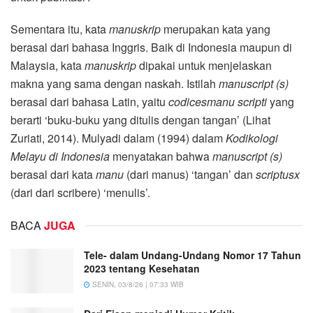
Sementara itu, kata
manuskrip
merupakan kata yang
berasal dari bahasa Inggris. Baik di Indonesia maupun di
Malaysia, kata
manuskrip
dipakai untuk menjelaskan
makna yang sama dengan naskah. Istilah
manuscript (s)
berasal dari bahasa Latin, yaitu
codicesmanu scripti
yang
berarti ‘buku-buku yang ditulis dengan tangan’ (Lihat
Zuriati, 2014). Mulyadi dalam (1994) dalam
Kodikologi
Melayu di Indonesia
menyatakan bahwa
manuscript (s)
berasal dari kata
manu
(dari manus) ‘tangan’ dan
scriptusx
(dari dari scribere) ‘menulis’.
BACA
JUGA
Tele- dalam Undang-Undang Nomor 17 Tahun
2023 tentang Kesehatan
SENIN, 03/8/26 | 07:33 WIB