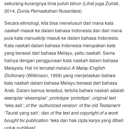
sekurang-kurangnya lima puluh tahun (Lihat juga Zuriati,
2014,
Dunia Pernaskahan Nusantara
).
Secara etimologi, kita bisa menelusuri dari mana kata
naskah
masuk ke dalam bahasa Indonesia dan dari mana
pula kata
manuskrip
masuk ke dalam bahasa Indonesia.
Kata
naskah
dalam bahasa Indonesia merupakan kata
yang berasal dari bahasa Melayu, yaitu
naskah
. Sama
halnya dengan penggunaan kata
naskah
dalam bahasa
Malaysia. Hal ini tercatat melalui
A Malay-English
Dictionary
(Wilkinson, 1959) yang menjelaskan bahwa
kata
naskah
dalam bahasa Melayu berasal dari bahasa
Arab. Dalam kamus tersebut, tertulis bahwa naskah adalah
exemplar
‘eksemplar’;
prototype
‘prototipe’;
original text
‘teks asli’;
of the ‘authorized version’ of the old Testament
‘Taurat yang sah’; dan
of the text and copyright
of a work
bought for publication
‘teks dan hak cipta karya yang dibeli
untuk publikasi’.