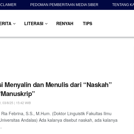
SCLAIMER
PEDOMAN PEMBERITAAN MEDIA SIBER
TENTANG K
ERITA
LITERASI
RENYAH
TIPS
si Menyalin dan Menulis dari “Naskah”
“Manuskrip”
03/8/25 | 15:42 WIB
. Ria Febrina, S.S., M.Hum. (Doktor Linguistik Fakultas Ilmu
niversitas Andalas) Ada kalanya disebut naskah, ada kalanya
..