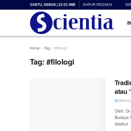
SABTU, 08/8/26 | 22:01 WIB
DAPUR REDAKSI
DI
B
Home
Tag
#filologi
Tag:
#filologi
Tradi
atau 
MINGGU, 
Oleh: Dr
Budaya U
disebut .