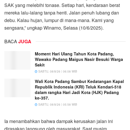
SAK yang melebihi tonase. Setiap hari, kendaraan berat
mereka lalu-lalang tanpa henti. Jalan penuh lubang dan
debu. Kalau hujan, lumpur di mana-mana. Kami yang
sengsara,” ungkap Winarno, Selasa (10/6/2025).
BACA
JUGA
Moment Hari Ulang Tahun Kota Padang,
Wawako Padang Maigus Nasir Besuki Warga
Sakit
SABTU, 08/8/26 | 06:08 WIB
Wali Kota Padang Sambut Kedatangan Kapal
Republik Indonesia (KRI) Teluk Kendari-518
dalam rangka Hari Jadi Kota (HJK) Padang
ke-357.
SABTU, 08/8/26 | 05:58 WIB
Ia menambahkan bahwa dampak kerusakan jalan ini
dirasakan langsung oleh masyarakat. Saat musim