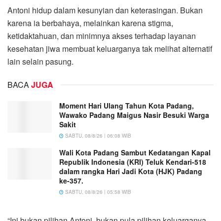
Antoni hidup dalam kesunyian dan keterasingan. Bukan
karena ia berbahaya, melainkan karena stigma,
ketidaktahuan, dan minimnya akses terhadap layanan
kesehatan jiwa membuat keluarganya tak melihat alternatif
lain selain pasung.
BACA
JUGA
Moment Hari Ulang Tahun Kota Padang,
Wawako Padang Maigus Nasir Besuki Warga
Sakit
SABTU, 08/8/26 | 06:08 WIB
Wali Kota Padang Sambut Kedatangan Kapal
Republik Indonesia (KRI) Teluk Kendari-518
dalam rangka Hari Jadi Kota (HJK) Padang
ke-357.
SABTU, 08/8/26 | 05:58 WIB
“Ini bukan pilihan Antoni, bukan pula pilihan keluarganya.