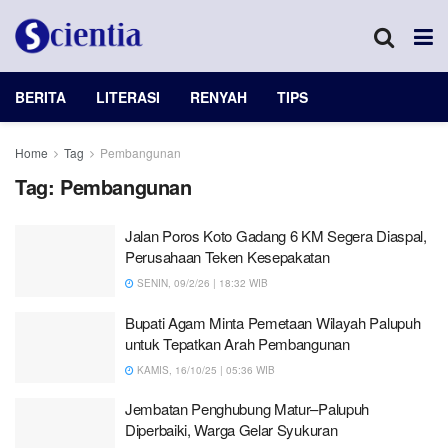
BERITA
LITERASI
RENYAH
TIPS
Home
Tag
Pembangunan
Tag:
Pembangunan
Jalan Poros Koto Gadang 6 KM Segera Diaspal,
Perusahaan Teken Kesepakatan
SENIN, 09/2/26 | 18:32 WIB
Bupati Agam Minta Pemetaan Wilayah Palupuh
untuk Tepatkan Arah Pembangunan
KAMIS, 16/10/25 | 05:36 WIB
Jembatan Penghubung Matur–Palupuh
Diperbaiki, Warga Gelar Syukuran