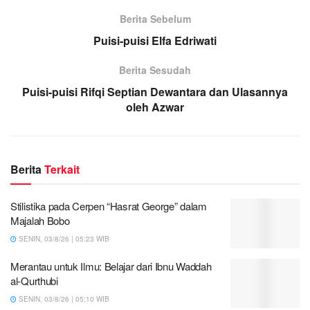
Berita Sebelum
Puisi-puisi Elfa Edriwati
Berita Sesudah
Puisi-puisi Rifqi Septian Dewantara dan Ulasannya
oleh Azwar
Berita
Terkait
Stilistika pada Cerpen “Hasrat George” dalam
Majalah Bobo
SENIN, 03/8/26 | 05:23 WIB
Merantau untuk Ilmu: Belajar dari Ibnu Waddah
al-Qurthubi
SENIN, 03/8/26 | 05:10 WIB