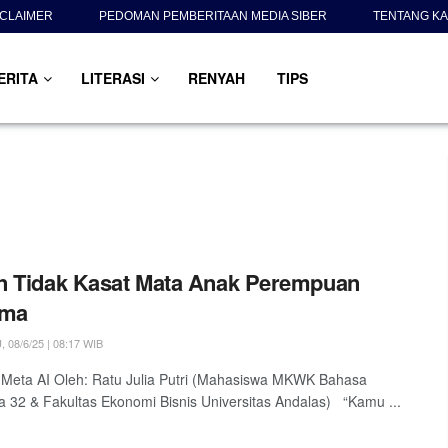
SCLAIMER
PEDOMAN PEMBERITAAN MEDIA SIBER
TENTANG KA
ERITA
LITERASI
RENYAH
TIPS
n Tidak Kasat Mata Anak Perempuan
ama
08/6/25 | 08:17 WIB
i: Meta AI Oleh: Ratu Julia Putri (Mahasiswa MKWK Bahasa
a 32 & Fakultas Ekonomi Bisnis Universitas Andalas) “Kamu ...