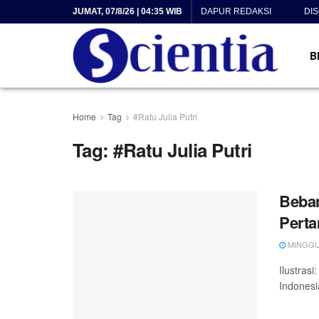
JUMAT, 07/8/26 | 04:35 WIB
DAPUR REDAKSI
DI
B
Home
Tag
#Ratu Julia Putri
Tag:
#Ratu Julia Putri
Beba
Pert
MINGGU, 
Ilustras
Indonesi