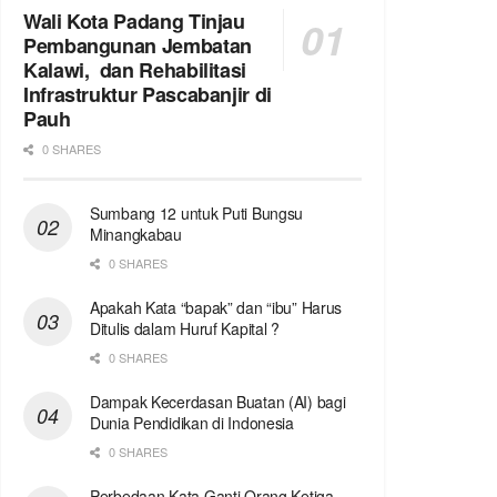
Wali Kota Padang Tinjau
Pembangunan Jembatan
Kalawi, dan Rehabilitasi
Infrastruktur Pascabanjir di
Pauh
0 SHARES
Sumbang 12 untuk Puti Bungsu
Minangkabau
0 SHARES
Apakah Kata “bapak” dan “ibu” Harus
Ditulis dalam Huruf Kapital ?
0 SHARES
Dampak Kecerdasan Buatan (AI) bagi
Dunia Pendidikan di Indonesia
0 SHARES
Perbedaan Kata Ganti Orang Ketiga