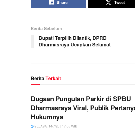
Share
Tweet
Berita Sebelum
Bupati Terpilih Dilantik, DPRD
Dharmasraya Ucapkan Selamat
Berita
Terkait
Dugaan Pungutan Parkir di SPBU
Dharmasraya Viral, Publik Pertan
Hukumnya
SELASA, 14/7/26 | 17:05 WIB