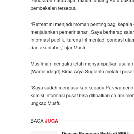
Yendra berharap agar materi tentang Keterbukaa
pembekalan tersebut.
“Retreat ini menjadi momen penting bagi kepal
menjalankan pemerintahan. Saya berharap salah
informasi publik, karena ini menjadi pondasi 
dan akuntabel,” ujar Musfi.
Muslimah mengaku telah menyampaikan usulan 
(Wamendagri) Bima Arya Sugianto melalui pesan 
“Saya sudah mengusulkan kepada Pak wamendag
komisi informasi pusat bisa dilibatkan dalam me
ungkap Musfi.
BACA
JUGA
Dugaan Pungutan Parkir di SPBU