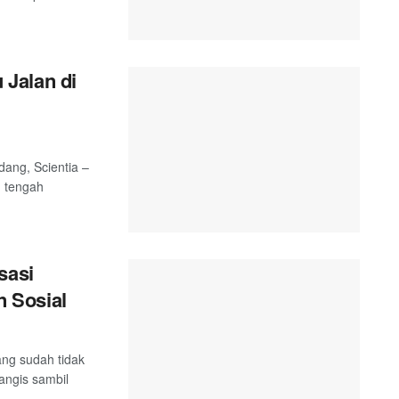
Jalan di
ang, Scientia –
, tengah
sasi
 Sosial
tang sudah tidak
ngis sambil