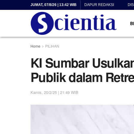
JUMAT, 07/8/26 | 13:42 WIB
DAPUR REDAKSI
DI
B
Home
PILIHAN
KI Sumbar Usulkan
Publik dalam Retr
Kamis, 20/2/25 | 21:49 WIB