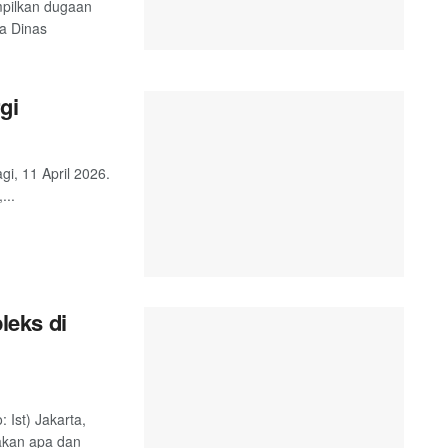
mpilkan dugaan
ta Dinas
gi
gi, 11 April 2026.
...
eks di
 Ist) Jakarta,
rakan apa dan