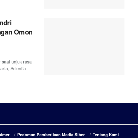
ndri
angan Omon
 saat unjuk rasa
rta, Scientia -
aimer
Pedoman Pemberitaan Media Siber
Tentang Kami