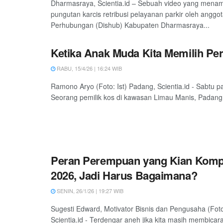
Dharmasraya, Scientia.id – Sebuah video yang mena
pungutan karcis retribusi pelayanan parkir oleh anggo
Perhubungan (Dishub) Kabupaten Dharmasraya...
Ketika Anak Muda Kita Memilih Per
RABU, 15/4/26 | 16:24 WIB
Ramono Aryo (Foto: Ist) Padang, Scientia.id - Sabtu pa
Seorang pemilik kos di kawasan Limau Manis, Padang,
Peran Perempuan yang Kian Kompl
2026, Jadi Harus Bagaimana?
SENIN, 26/1/26 | 19:27 WIB
Sugesti Edward, Motivator Bisnis dan Pengusaha (Foto:
Scientia.id - Terdengar aneh jika kita masih membica