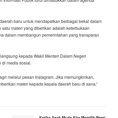
n Informasi Publik turut dimasukkan dalam agenda
a daerah baru untuk mendapatkan berbagai bekal dalam
 satu materi yang diberikan adalah keterbukaan
utama dalam membangun pemerintahan yang transparan
langsung kepada Wakil Menteri Dalam Negeri
di media sosial.
ri melalui pesan Instagram. Jika memungkinkan,
mberikan materi kepada kepala daerah baru di sana,”
Ketika Anak Muda Kita Memilih Pergi