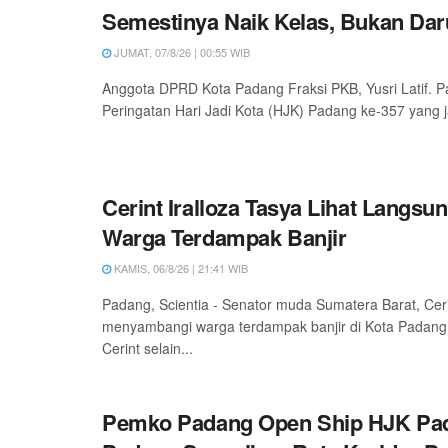
Semestinya Naik Kelas, Bukan Daru
JUMAT, 07/8/26 | 00:55 WIB
Anggota DPRD Kota Padang Fraksi PKB, Yusri Latif. P
Peringatan Hari Jadi Kota (HJK) Padang ke-357 yang ja
Cerint Iralloza Tasya Lihat Langsu
Warga Terdampak Banjir
KAMIS, 06/8/26 | 21:41 WIB
Padang, Scientia - Senator muda Sumatera Barat, Ceri
menyambangi warga terdampak banjir di Kota Padang
Cerint selain...
Pemko Padang Open Ship HJK Pad