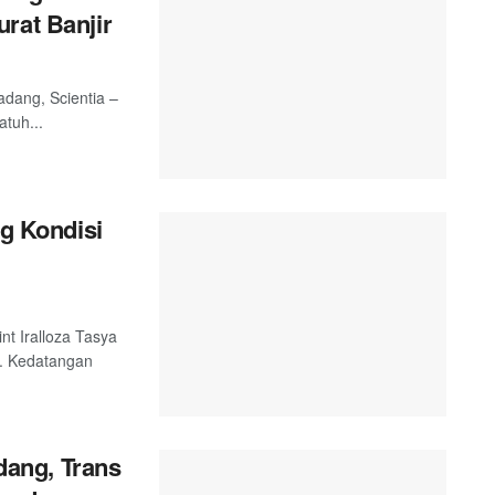
rat Banjir
adang, Scientia –
tuh...
ng Kondisi
nt Iralloza Tasya
. Kedatangan
ang, Trans