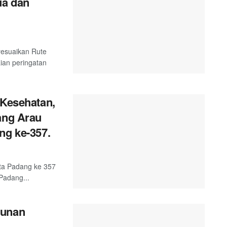
ua dan
esuaikan Rute
ian peringatan
 Kesehatan,
ang Arau
ng ke-357.
ta Padang ke 357
Padang...
gunan