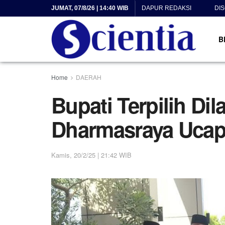
JUMAT, 07/8/26 | 14:40 WIB
DAPUR REDAKSI
DI
B
Home
DAERAH
Bupati Terpilih Di
Dharmasraya Ucap
Kamis, 20/2/25 | 21:42 WIB