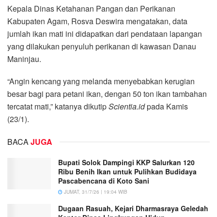
Kepala Dinas Ketahanan Pangan dan Perikanan
Kabupaten Agam, Rosva Deswira mengatakan, data
jumlah ikan mati ini didapatkan dari pendataan lapangan
yang dilakukan penyuluh perikanan di kawasan Danau
Maninjau.
“Angin kencang yang melanda menyebabkan kerugian
besar bagi para petani ikan, dengan 50 ton ikan tambahan
tercatat mati,” katanya dikutip
Scientia.id
pada Kamis
(23/1).
BACA
JUGA
Bupati Solok Dampingi KKP Salurkan 120
Ribu Benih Ikan untuk Pulihkan Budidaya
Pascabencana di Koto Sani
JUMAT, 31/7/26 | 19:04 WIB
Dugaan Rasuah, Kejari Dharmasraya Geledah