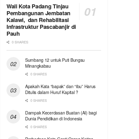
Wali Kota Padang Tinjau
Pembangunan Jembatan
Kalawi, dan Rehabilitasi
Infrastruktur Pascabanjir di
Pauh
0 SHARES
Sumbang 12 untuk Puti Bungsu
Minangkabau
0 SHARES
Apakah Kata “bapak” dan “ibu” Harus
Ditulis dalam Huruf Kapital ?
0 SHARES
Dampak Kecerdasan Buatan (AI) bagi
Dunia Pendidikan di Indonesia
0 SHARES