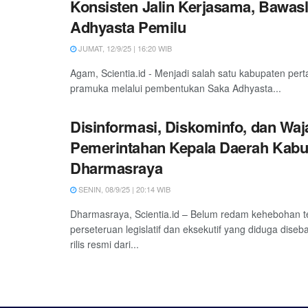
Konsisten Jalin Kerjasama, Bawa
Adhyasta Pemilu
JUMAT, 12/9/25 | 16:20 WIB
Agam, Scientia.id - Menjadi salah satu kabupaten p
pramuka melalui pembentukan Saka Adhyasta...
Disinformasi, Diskominfo, dan Waj
Pemerintahan Kepala Daerah Kabu
Dharmasraya
SENIN, 08/9/25 | 20:14 WIB
Dharmasraya, Scientia.id – Belum redam kehebohan t
perseteruan legislatif dan eksekutif yang diduga diseb
rilis resmi dari...