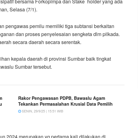
sipatif bersama Forkopimpa dan Stake holder yang ada
n, Selasa (7/1).
n pengawas pemilu memiliki tiga subtansi berkaitan
anan dan proses penyelesaian sengketa dlm pilkada.
rah secara daerah secara serentak.
han kepala daerah di provinsi Sumbar baik tingkat
Bawaslu Sumbar tersebut.
m
Rakor Pengawasan PDPB, Bawaslu Agam
u
Tekankan Permasalahan Krusial Data Pemilih
SENIN, 29/9/25 | 15:51 WIB
hun 2024 merupakan yg pertama kali dilakukan di