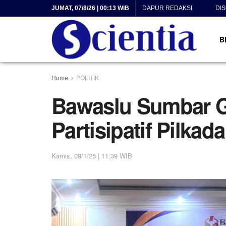
JUMAT, 07/8/26 | 00:13 WIB
DAPUR REDAKSI
DI
B
Home
POLITIK
Bawaslu Sumbar 
Partisipatif Pilkad
Kamis, 09/1/25 | 11:39 WIB