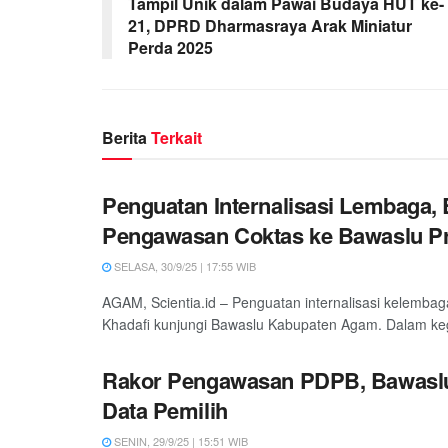
Tampil Unik dalam Pawai Budaya HUT ke-
21, DPRD Dharmasraya Arak Miniatur
Perda 2025
Berita
Terkait
Penguatan Internalisasi Lembaga
Pengawasan Coktas ke Bawaslu Pr
SELASA, 30/9/25 | 17:55 WIB
AGAM, Scientia.id – Penguatan internalisasi kelemb
Khadafi kunjungi Bawaslu Kabupaten Agam. Dalam keg
Rakor Pengawasan PDPB, Bawaslu
Data Pemilih
SENIN, 29/9/25 | 15:51 WIB