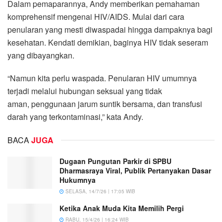
Dalam pemaparannya, Andy memberikan pemahaman
komprehensif mengenai HIV/AIDS. Mulai dari cara
penularan yang mesti diwaspadai hingga dampaknya bagi
kesehatan. Kendati demikian, baginya HIV tidak seseram
yang dibayangkan.
“Namun kita perlu waspada. Penularan HIV umumnya
terjadi melalui hubungan seksual yang tidak
aman, penggunaan jarum suntik bersama, dan transfusi
darah yang terkontaminasi,” kata Andy.
BACA
JUGA
Dugaan Pungutan Parkir di SPBU
Dharmasraya Viral, Publik Pertanyakan Dasar
Hukumnya
SELASA, 14/7/26 | 17:05 WIB
Ketika Anak Muda Kita Memilih Pergi
RABU, 15/4/26 | 16:24 WIB