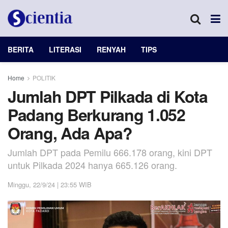
BERITA
LITERASI
RENYAH
TIPS
Home
POLITIK
Jumlah DPT Pilkada di Kota
Padang Berkurang 1.052
Orang, Ada Apa?
Jumlah DPT pada Pemilu 666.178 orang, kini DPT
untuk Pilkada 2024 hanya 665.126 orang.
Minggu, 22/9/24 | 23:55 WIB