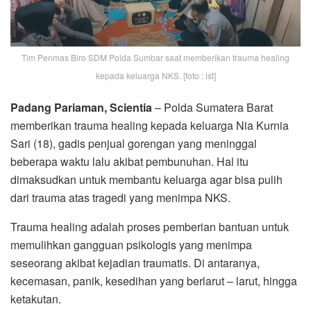
Tim Penmas Biro SDM Polda Sumbar saat memberikan trauma healing
kepada keluarga NKS. [foto : ist]
Padang Pariaman, Scientia
– Polda Sumatera Barat
memberikan trauma healing kepada keluarga Nia Kurnia
Sari (18), gadis penjual gorengan yang meninggal
beberapa waktu lalu akibat pembunuhan. Hal itu
dimaksudkan untuk membantu keluarga agar bisa pulih
dari trauma atas tragedi yang menimpa NKS.
Trauma healing adalah proses pemberian bantuan untuk
memulihkan gangguan psikologis yang menimpa
seseorang akibat kejadian traumatis. Di antaranya,
kecemasan, panik, kesedihan yang berlarut – larut, hingga
ketakutan.