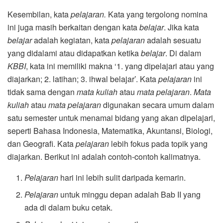
Kesembilan, kata
pelajaran.
Kata yang tergolong nomina
ini juga masih berkaitan dengan kata
belajar
. Jika kata
belajar
adalah kegiatan, kata
pelajaran
adalah sesuatu
yang didalami atau didapatkan ketika
belajar
. Di dalam
KBBI
, kata ini memiliki makna ‘1. yang dipelajari atau yang
diajarkan; 2. latihan; 3. ihwal belajar’. Kata
pelajaran
ini
tidak sama dengan
mata kuliah
atau
mata pelajaran
.
Mata
kuliah
atau
mata pelajaran
digunakan secara umum dalam
satu semester untuk menamai bidang yang akan dipelajari,
seperti Bahasa Indonesia, Matematika, Akuntansi, Biologi,
dan Geografi. Kata
pelajaran
lebih fokus pada topik yang
diajarkan. Berikut ini adalah contoh-contoh kalimatnya.
Pelajaran
hari ini lebih sulit daripada kemarin.
Pelajaran
untuk minggu depan adalah Bab II yang
ada di dalam buku cetak.