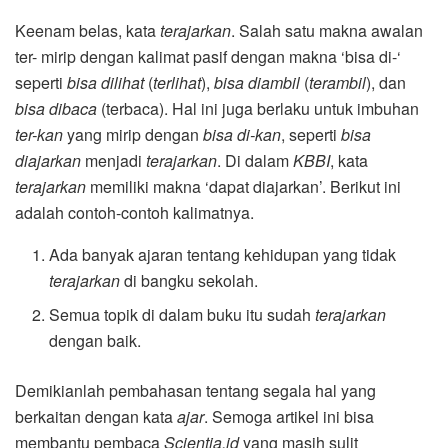
Keenam belas, kata
terajarkan
. Salah satu makna awalan
ter- mirip dengan kalimat pasif dengan makna ‘bisa di-‘
seperti
bisa dilihat
(
terlihat
),
bisa diambil
(
terambil
), dan
bisa dibaca
(terbaca). Hal ini juga berlaku untuk imbuhan
ter-kan
yang mirip dengan
bisa di-kan
, seperti
bisa
diajarkan
menjadi
terajarkan
. Di dalam
KBBI
, kata
terajarkan
memiliki makna ‘dapat diajarkan’. Berikut ini
adalah contoh-contoh kalimatnya.
Ada banyak ajaran tentang kehidupan yang tidak
terajarkan
di bangku sekolah.
Semua topik di dalam buku itu sudah
terajarkan
dengan baik.
Demikianlah pembahasan tentang segala hal yang
berkaitan dengan kata
ajar
. Semoga artikel ini bisa
membantu pembaca
Scientia.id
yang masih sulit