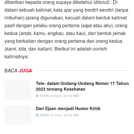
diberikan kepada orang supaya diketahui (diturut)’. Di
dalam sebuah kalimat, kata
ajar
yang berdiri sendiri (tanpa
imbuhan) jarang digunakan, kecuali dalam bentuk kalimat
pasif dengan pelaku orang pertama (
saya
atau
aku
), orang
kedua (
anda
,
kamu
,
engkau,
atau
kau
), dan bentuk jamak
yang berkaitan dengan orang pertama dan orang kedua
(
kami, kita,
dan
kalian
). Berikut ini adalah contoh
kalimatnya:
BACA
JUGA
Tele- dalam Undang-Undang Nomor 17 Tahun
2023 tentang Kesehatan
SENIN, 03/8/26 | 07:33 WIB
Dari Ejaan menjadi Humor Kritik
SENIN, 27/7/26 | 05:28 WIB