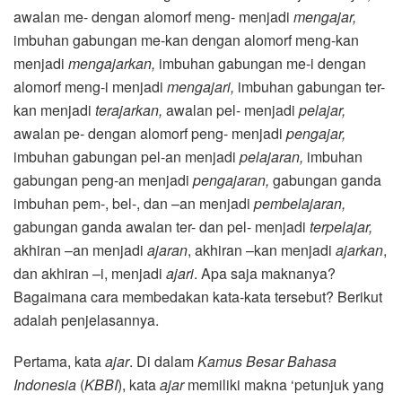
awalan me- dengan alomorf meng- menjadi
mengajar,
imbuhan gabungan me-kan dengan alomorf meng-kan
menjadi
mengajarkan,
imbuhan gabungan me-i dengan
alomorf meng-i menjadi
mengajari,
imbuhan gabungan ter-
kan menjadi
terajarkan,
awalan pel- menjadi
pelajar,
awalan pe- dengan alomorf peng- menjadi
pengajar,
imbuhan gabungan pel-an menjadi
pelajaran,
imbuhan
gabungan peng-an menjadi
pengajaran,
gabungan ganda
imbuhan pem-, bel-, dan –an menjadi
pembelajaran,
gabungan ganda awalan ter- dan pel- menjadi
terpelajar,
akhiran –an menjadi
ajaran
, akhiran –kan menjadi
ajarkan
,
dan akhiran –i, menjadi
ajari
. Apa saja maknanya?
Bagaimana cara membedakan kata-kata tersebut? Berikut
adalah penjelasannya.
Pertama, kata
ajar
. Di dalam
Kamus Besar Bahasa
Indonesia
(
KBBI
), kata
ajar
memiliki makna ‘petunjuk yang