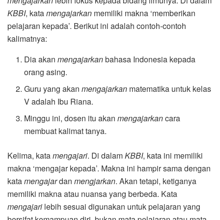
mengajarkan
lebih fokus kepada bidang ilmunya. Di dalam
KBBI
, kata
mengajarkan
memiliki makna ‘memberikan
pelajaran kepada’. Berikut ini adalah contoh-contoh
kalimatnya:
Dia akan
mengajarkan
bahasa Indonesia kepada
orang asing.
Guru yang akan
mengajarkan
matematika untuk kelas
V adalah Ibu Riana.
Minggu ini, dosen itu akan
mengajarkan
cara
membuat kalimat tanya.
Kelima, kata
mengajari
. Di dalam
KBBI
, kata ini memiliki
makna ‘mengajar kepada’. Makna ini hampir sama dengan
kata
mengajar
dan
mengjarkan
. Akan tetapi, ketiganya
memiliki makna atau nuansa yang berbeda. Kata
mengajari
lebih sesuai digunakan untuk pelajaran yang
bersifat kemampuan diri, bukan mata pelajaran atau mata