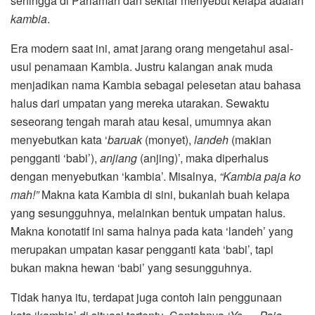
sehingga di Pariaman dan sekitar menyebut kelapa adalah
kambia
.
Era modern saat ini, amat jarang orang mengetahui asal-
usul penamaan Kambia. Justru kalangan anak muda
menjadikan nama Kambia sebagai pelesetan atau bahasa
halus dari umpatan yang mereka utarakan. Sewaktu
seseorang tengah marah atau kesal, umumnya akan
menyebutkan kata ‘
baruak
(monyet),
landeh
(makian
pengganti ‘babi’),
anjiang
(anjing)’, maka diperhalus
dengan menyebutkan ‘kambia’. Misalnya,
“Kambia paja ko
mah!”
Makna kata Kambia di sini, bukanlah buah kelapa
yang sesungguhnya, melainkan bentuk umpatan halus.
Makna konotatif ini sama halnya pada kata ‘landeh’ yang
merupakan umpatan kasar pengganti kata ‘babi’, tapi
bukan makna hewan ‘babi’ yang sesungguhnya.
Tidak hanya itu, terdapat juga contoh lain penggunaan