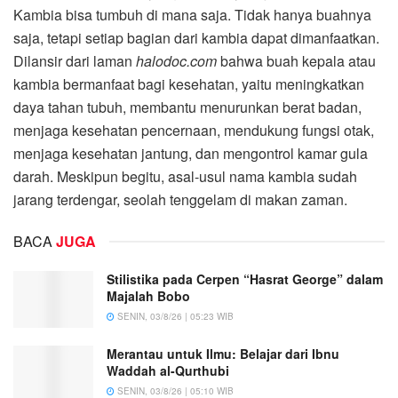
Kambia bisa tumbuh di mana saja. Tidak hanya buahnya
saja, tetapi setiap bagian dari kambia dapat dimanfaatkan.
Dilansir dari laman
halodoc.com
bahwa buah kepala atau
kambia bermanfaat bagi kesehatan, yaitu meningkatkan
daya tahan tubuh, membantu menurunkan berat badan,
menjaga kesehatan pencernaan, mendukung fungsi otak,
menjaga kesehatan jantung, dan mengontrol kamar gula
darah. Meskipun begitu, asal-usul nama kambia sudah
jarang terdengar, seolah tenggelam di makan zaman.
BACA
JUGA
Stilistika pada Cerpen “Hasrat George” dalam
Majalah Bobo
SENIN, 03/8/26 | 05:23 WIB
Merantau untuk Ilmu: Belajar dari Ibnu
Waddah al-Qurthubi
SENIN, 03/8/26 | 05:10 WIB