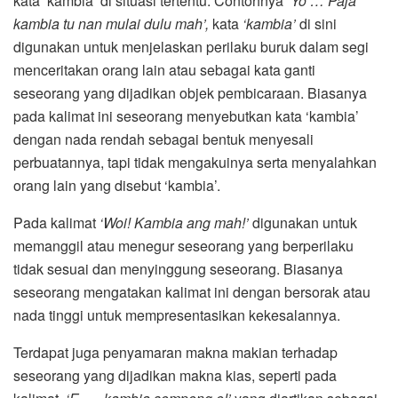
kata ‘kambia’ di situasi tertentu. Contohnya
‘Yo … Paja
kambia tu nan mulai dulu mah’,
kata
‘kambia’
di sini
digunakan untuk menjelaskan perilaku buruk dalam segi
menceritakan orang lain atau sebagai kata ganti
seseorang yang dijadikan objek pembicaraan. Biasanya
pada kalimat ini seseorang menyebutkan kata ‘kambia’
dengan nada rendah sebagai bentuk menyesali
perbuatannya, tapi tidak mengakuinya serta menyalahkan
orang lain yang disebut ‘kambia’.
Pada kalimat
‘Woi! Kambia ang mah!’
digunakan untuk
memanggil atau menegur seseorang yang berperilaku
tidak sesuai dan menyinggung seseorang. Biasanya
seseorang mengatakan kalimat ini dengan bersorak atau
nada tinggi untuk mempresentasikan kekesalannya.
Terdapat juga penyamaran makna makian terhadap
seseorang yang dijadikan makna kias, seperti pada