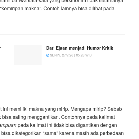
hami bahwa kata-kata yang bersinonim tidak selamanya
“kemiripan makna”. Contoh lainnya bisa dilihat pada
r
Dari Ejaan menjadi Humor Kritik
SENIN, 27/7/26 | 05:28 WIB
t ini memiliki makna yang mirip. Mengapa mirip? Sebab
ak bisa saling menggantikan. Contohnya pada kalimat
rempuan
pada kalimat ini tidak bisa digantikan dengan
ak bisa dikategorikan “sama” karena masih ada perbedaan