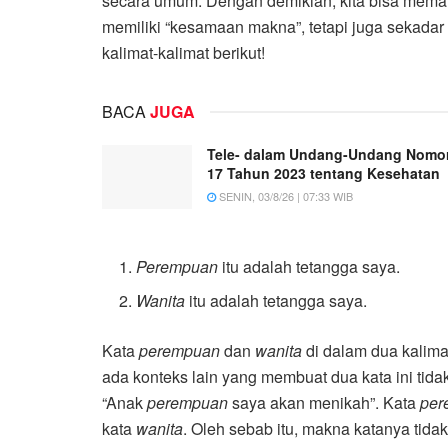
secara umum. Dengan demikian, kita bisa mema
memiliki “kesamaan makna”, tetapi juga sekadar 
kalimat-kalimat berikut!
BACA
JUGA
Tele- dalam Undang-Undang Nomo
17 Tahun 2023 tentang Kesehatan
SENIN, 03/8/26 | 07:33 WIB
Perempuan
itu adalah tetangga saya.
Wanita
itu adalah tetangga saya.
Kata
perempuan
dan
wanita
di dalam dua kalima
ada konteks lain yang membuat dua kata ini tid
“Anak
perempuan
saya akan menikah”. Kata
pe
kata
wanita
. Oleh sebab itu, makna katanya tid