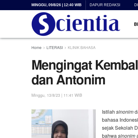
MINGGU, 09/8/26 | 12:40 WIB
DAPUR REDAKSI
D
B
Home
LITERASI
KLINIK BAHASA
Mengingat Kembal
dan Antonim
Minggu, 13/8/23 | 11:41 WIB
Istilah
sinonim
d
bahasa Indonesia
sejak Sekolah D
bahwa
sinonim
a