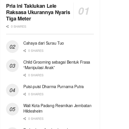
Pria ini Taklukan Lele
Raksasa Ukurannya Nyaris
Tiga Meter
0 SHARES
Cahaya dari Surau Tuo
0 SHARES
Child Grooming sebagai Bentuk Frasa
“Manipulasi Anak”
0 SHARES
Puisi-puisi Dharma Purnama Putra
0 SHARES
Wali Kota Padang Resmikan Jembatan
Hildesheim
0 SHARES