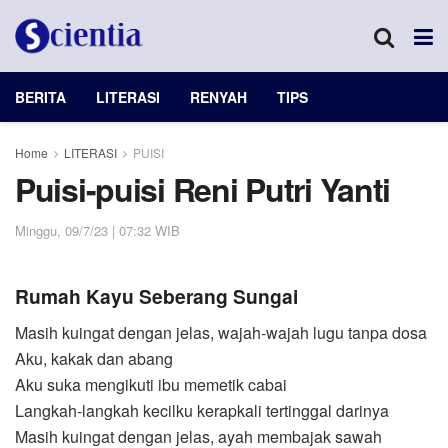
BERITA
LITERASI
RENYAH
TIPS
Home
LITERASI
PUISI
Puisi-puisi Reni Putri Yanti
Minggu, 09/7/23 | 07:32 WIB
Rumah Kayu Seberang Sungai
Masih kuingat dengan jelas, wajah-wajah lugu tanpa dosa
Aku, kakak dan abang
Aku suka mengikuti ibu memetik cabai
Langkah-langkah kecilku kerapkali tertinggal darinya
Masih kuingat dengan jelas, ayah membajak sawah