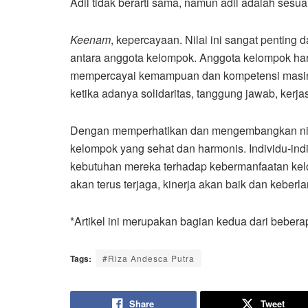
Adil tidak berarti sama, namun adil adalah sesu
Keenam
, kepercayaan. Nilai ini sangat penti
antara anggota kelompok. Anggota kelompok harus
mempercayai kemampuan dan kompetensi masing
ketika adanya solidaritas, tanggung jawab, kerj
Dengan memperhatikan dan mengembangkan nilai-
kelompok yang sehat dan harmonis. Individu-in
kebutuhan mereka terhadap kebermanfaatan kelo
akan terus terjaga, kinerja akan baik dan keber
*Artikel ini merupakan bagian kedua dari beber
Tags:
#Riza Andesca Putra
Share
Tweet