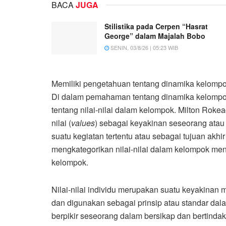
BACA
JUGA
Stilistika pada Cerpen “Hasrat
George” dalam Majalah Bobo
SENIN, 03/8/26 | 05:23 WIB
Memiliki pengetahuan tentang dinamika kelompo
Di dalam pemahaman tentang dinamika kelompok
tentang nilai-nilai dalam kelompok. Milton Rokea
nilai (
values
) sebagai keyakinan seseorang ata
suatu kegiatan tertentu atau sebagai tujuan akhir
mengkategorikan nilai-nilai dalam kelompok menjadi
kelompok.
Nilai-nilai individu merupakan suatu keyakinan 
dan digunakan sebagai prinsip atau standar dala
berpikir seseorang dalam bersikap dan bertindak,