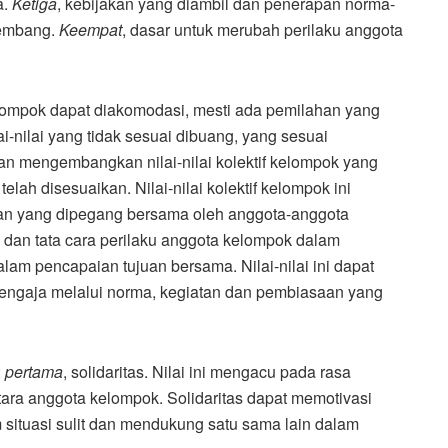
a.
Ketiga
, kebijakan yang diambil dan penerapan norma-
kembang.
Keempat
, dasar untuk merubah perilaku anggota
elompok dapat diakomodasi, mesti ada pemilahan yang
-nilai yang tidak sesuai dibuang, yang sesuai
n mengembangkan nilai-nilai kolektif kelompok yang
elah disesuaikan. Nilai-nilai kolektif kelompok ini
gan yang dipegang bersama oleh anggota-anggota
a dan tata cara perilaku anggota kelompok dalam
lam pencapaian tujuan bersama. Nilai-nilai ini dapat
sengaja melalui norma, kegiatan dan pembiasaan yang
:
pertama
, solidaritas. Nilai ini mengacu pada rasa
ara anggota kelompok. Solidaritas dapat memotivasi
situasi sulit dan mendukung satu sama lain dalam