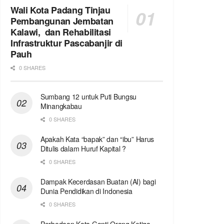
Wali Kota Padang Tinjau
Pembangunan Jembatan
Kalawi, dan Rehabilitasi
Infrastruktur Pascabanjir di
Pauh
0 SHARES
Sumbang 12 untuk Puti Bungsu
Minangkabau
0 SHARES
Apakah Kata “bapak” dan “ibu” Harus
Ditulis dalam Huruf Kapital ?
0 SHARES
Dampak Kecerdasan Buatan (AI) bagi
Dunia Pendidikan di Indonesia
0 SHARES