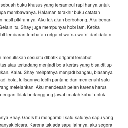
 sebuah buku khusus yang tersampul rapi hanya untuk
a lupa membawanya. Halaman terakhir buku catatan
 hasil pikirannya. Aku tak akan berbohong. Aku benar-
elain itu, Shay juga mempunyai hobi lain. Ketika
bil lembaran-lembaran origami warna-warni dari dalam
a menuliskan sesuatu dibalik origami tersebut.
as atau terkadang menjadi bola kertas yang bisa ditiup
kan. Kalau Shay melipatnya menjadi bangau, biasanya
njadi bola, tulisannya lebih panjang dan memenuhi satu
ga yang melelahkan. Aku mendesah pelan karena harus
aki dengan tidak bertanggung jawab malah kabur untuk
nya Shay. Gadis itu mengambil satu-satunya sapu yang
banyak bicara. Karena tak ada sapu lainnya, aku segera