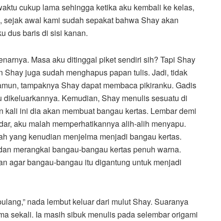
waktu cukup lama sehingga ketika aku kembali ke kelas,
 sejak awal kami sudah sepakat bahwa Shay akan
u dus baris di sisi kanan.
narnya. Masa aku ditinggal piket sendiri sih? Tapi Shay
Shay juga sudah menghapus papan tulis. Jadi, tidak
Namun, tampaknya Shay dapat membaca pikiranku. Gadis
u dikeluarkannya. Kemudian, Shay menulis sesuatu di
kin kali ini dia akan membuat bangau kertas. Lembar demi
sadar, aku malah memperhatikannya alih-alih menyapu.
ah yang kenudian menjelma menjadi bangau kertas.
dan merangkai bangau-bangau kertas penuh warna.
an agar bangau-bangau itu digantung untuk menjadi
pulang,” nada lembut keluar dari mulut Shay. Suaranya
a sekali. Ia masih sibuk menulis pada selembar origami