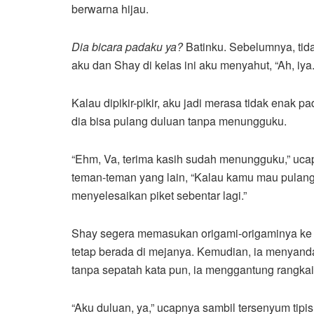
berwarna hijau.
Dia bicara padaku ya?
Batinku. Sebelumnya, tid
aku dan Shay di kelas ini aku menyahut, “Ah, iya
Kalau dipikir-pikir, aku jadi merasa tidak enak
dia bisa pulang duluan tanpa menungguku.
“Ehm, Va, terima kasih sudah menungguku,” uca
teman-teman yang lain, “Kalau kamu mau pulang 
menyelesaikan piket sebentar lagi.”
Shay segera memasukan origami-origaminya ke d
tetap berada di mejanya. Kemudian, ia menyand
tanpa sepatah kata pun, ia menggantung rangkai
“Aku duluan, ya,” ucapnya sambil tersenyum ti