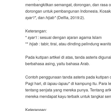
membangkitkan semangat, dorongan, dan rasa o
dorongan untuk pembangunan Indonesia. Kosakata
syar
’
i
*
,
dan
hijab
*
(Delfia, 2019:2).
Keterangan:
*
syar’i
:
sesuai dengan ajaran agama Islam
**
hijab
: tabir, tirai, atau dinding pelindung wani
Pada kutipan artikel di atas, tanda asteris digu
berbahasa asing, yaitu bahasa Arab.
Contoh penggunaan tanda asteris pada kutipan 
Pagi hari, di
lapau-lapau
* di kampung itu. Para l
tentang senjata yang mereka punya. Tentang arik
mereka mendapat kayu terbaik untuk tangkai senja
Keterangan: