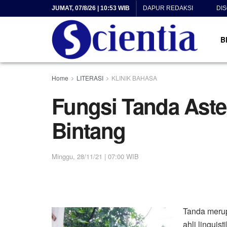
JUMAT, 07/8/26 | 10:53 WIB
DAPUR REDAKSI
DI
B
Home
LITERASI
KLINIK BAHASA
Fungsi Tanda Aste
Bintang
Minggu, 28/11/21 | 07:00 WIB
Tanda merup
ahli linguis