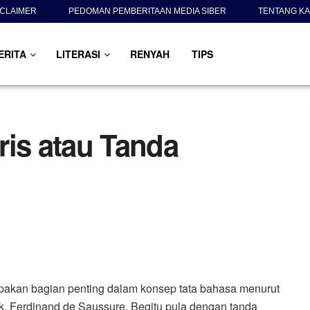
SCLAIMER
PEDOMAN PEMBERITAAN MEDIA SIBER
TENTANG KA
ERITA
LITERASI
RENYAH
TIPS
ris atau Tanda
akan bagian penting dalam konsep tata bahasa menurut
tik, Ferdinand de Saussure. Begitu pula dengan tanda