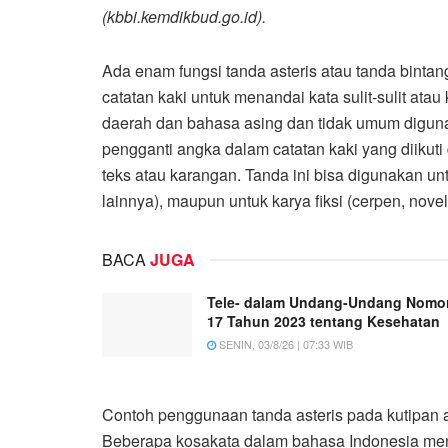
(kbbi.kemdikbud.go.id).
Ada enam fungsi tanda asteris atau tanda bintan
catatan kaki untuk menandai kata sulit-sulit ata
daerah dan bahasa asing dan tidak umum diguna
pengganti angka dalam catatan kaki yang diikuti
teks atau karangan. Tanda ini bisa digunakan untu
lainnya), maupun untuk karya fiksi (cerpen, novel
BACA
JUGA
Tele- dalam Undang-Undang Nomo
17 Tahun 2023 tentang Kesehatan
SENIN, 03/8/26 | 07:33 WIB
Contoh penggunaan tanda asteris pada kutipan ar
Beberapa kosakata dalam bahasa Indonesia mengand