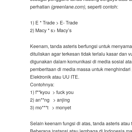
perhatian
(greenlane.com),
seperti contoh:
1) E * Trade > E- Trade
2) Macy * s> Macy’s
Keenam, tanda asteris berfungsi untuk menyama
dituliskan agar terkesan tidak terlalu kasar dan 
digunakan dalam komunikasi di media sosial ata
pemberitaan di media massa untuk menghindari
Elektronik atau UU ITE.
Contohnya:
1) f**kyou > fuck you
2) an**ng > anjing
3) mo***t > monyet
Selain keenam fungsi di atas, tanda asteris atau
Beberapa instansi atau lembaga di Indonesia m