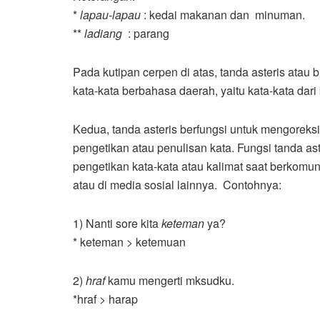
*
lapau-lapau
: kedai makanan dan minuman.
**
ladiang
: parang
Pada kutipan cerpen di atas, tanda asteris atau
kata-kata berbahasa daerah, yaitu kata-kata da
Kedua, tanda asteris berfungsi untuk mengorek
pengetikan atau penulisan kata. Fungsi tanda as
pengetikan kata-kata atau kalimat saat berkomun
atau di media sosial lainnya. Contohnya:
1) Nanti sore kita
keteman
ya?
* keteman > ketemuan
2)
hraf
kamu mengerti mksudku.
*hraf > harap