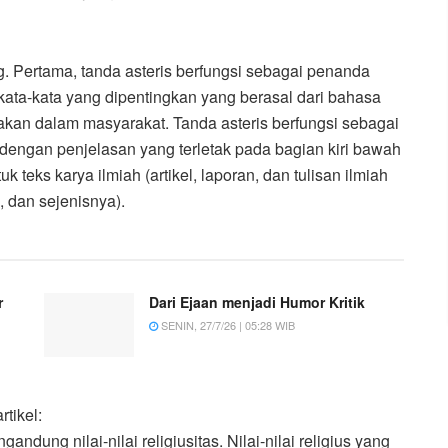
g. Pertama, tanda asteris berfungsi sebagai penanda
u kata-kata yang dipentingkan yang berasal dari bahasa
kan dalam masyarakat. Tanda asteris berfungsi sebagai
 dengan penjelasan yang terletak pada bagian kiri bawah
k teks karya ilmiah (artikel, laporan, dan tulisan ilmiah
, dan sejenisnya).
r
Dari Ejaan menjadi Humor Kritik
SENIN, 27/7/26 | 05:28 WIB
tikel:
ung nilai-nilai religiusitas. Nilai-nilai religius yang