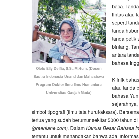
baca. Tanda
lintas atau
seperti tanda 
tanda hubung
tanda petik 
bintang. Tan
antara tand
bahasa Ingg
Oleh: Elly Delfia, S.S., M.Hum. (Dosen
Sastra Indonesia Unand dan Mahasiswa
Klinik baha
Program Doktor Ilmu-Ilmu Humaniora
atau tanda b
Universitas Gadjah Mada)
bahasa Yuna
sejarahnya, 
simbol tipografi (ilmu tata huruf/aksara). Bersam
tertua yang sudah berumur sekitar 5000 tahun di 
(greenlane.com).
Dalam
Kamus Besar Bahasa In
tertentu untuk menandakan bahwa ada informasi 