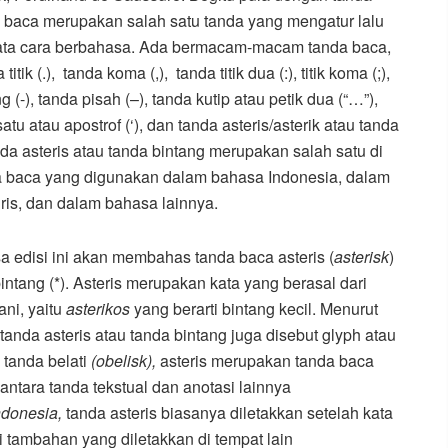
 baca merupakan salah satu tanda yang mengatur lalu
 tata cara berbahasa. Ada bermacam-macam tanda baca,
titik (.), tanda koma (,), tanda titik dua (:), titik koma (;),
 (-), tanda pisah (–), tanda kutip atau petik dua (“…”),
satu atau apostrof (‘), dan tanda asteris/asterik atau tanda
da asteris atau tanda bintang merupakan salah satu di
a baca yang digunakan dalam bahasa Indonesia, dalam
ris, dan dalam bahasa lainnya.
sa edisi ini akan membahas tanda baca asteris (
asterisk
)
intang (*). Asteris merupakan kata yang berasal dari
ni, yaitu
asterikos
yang berarti bintang kecil. Menurut
tanda asteris atau tanda bintang juga disebut glyph atau
a tanda belati
(obelisk),
asteris merupakan tanda baca
antara tanda tekstual dan anotasi lainnya
donesia,
tanda asteris biasanya diletakkan setelah kata
tambahan yang diletakkan di tempat lain