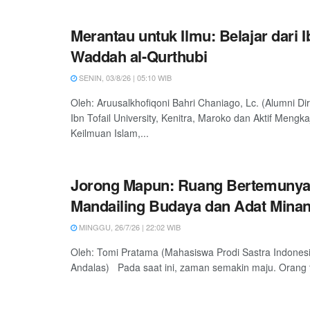
Merantau untuk Ilmu: Belajar dari 
Waddah al-Qurthubi
SENIN, 03/8/26 | 05:10 WIB
Oleh: Aruusalkhofiqoni Bahri Chaniago, Lc. (Alumni Dir
Ibn Tofail University, Kenitra, Maroko dan Aktif Mengkaj
Keilmuan Islam,...
Jorong Mapun: Ruang Bertemuny
Mandailing Budaya dan Adat Mina
MINGGU, 26/7/26 | 22:02 WIB
Oleh: Tomi Pratama (Mahasiswa Prodi Sastra Indonesi
Andalas) Pada saat ini, zaman semakin maju. Orang t