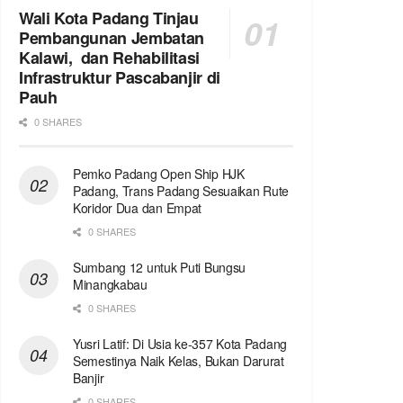
Wali Kota Padang Tinjau
Pembangunan Jembatan
Kalawi, dan Rehabilitasi
Infrastruktur Pascabanjir di
Pauh
0 SHARES
Pemko Padang Open Ship HJK
Padang, Trans Padang Sesuaikan Rute
Koridor Dua dan Empat
0 SHARES
Sumbang 12 untuk Puti Bungsu
Minangkabau
0 SHARES
Yusri Latif: Di Usia ke-357 Kota Padang
Semestinya Naik Kelas, Bukan Darurat
Banjir
0 SHARES