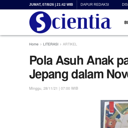
JUMAT, 07/8/26 | 21:42 WIB
DAPUR REDAKSI
DI
B
Home
LITERASI
ARTIKEL
Pola Asuh Anak p
Jepang dalam Nov
Minggu, 28/11/21 | 07:00 WIB