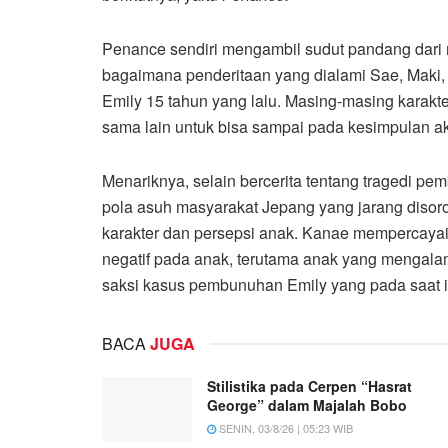
Penance sendiri mengambil sudut pandang dari
bagaimana penderitaan yang dialami Sae, Maki,
Emily 15 tahun yang lalu. Masing-masing karakte
sama lain untuk bisa sampai pada kesimpulan akh
Menariknya, selain bercerita tentang tragedi p
pola asuh masyarakat Jepang yang jarang diso
karakter dan persepsi anak. Kanae mempercay
negatif pada anak, terutama anak yang mengalam
saksi kasus pembunuhan Emily yang pada saat it
BACA
JUGA
Stilistika pada Cerpen “Hasrat
George” dalam Majalah Bobo
SENIN, 03/8/26 | 05:23 WIB