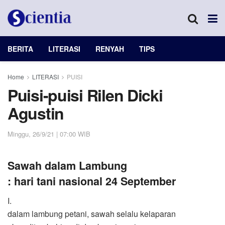
BERITA
LITERASI
RENYAH
TIPS
Home
LITERASI
PUISI
Puisi-puisi Rilen Dicki
Agustin
Minggu, 26/9/21 | 07:00 WIB
Sawah dalam Lambung
: hari tani nasional 24 September
I.
dalam lambung petani, sawah selalu kelaparan