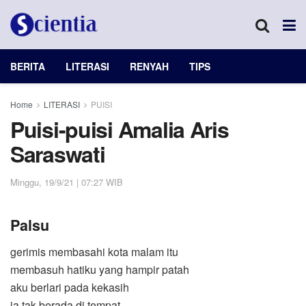
BERITA
LITERASI
RENYAH
TIPS
Home
LITERASI
PUISI
Puisi-puisi Amalia Aris
Saraswati
Minggu, 19/9/21 | 07:27 WIB
Palsu
gerimis membasahi kota malam itu
membasuh hatiku yang hampir patah
aku berlari pada kekasih
ia tak berada di tempat