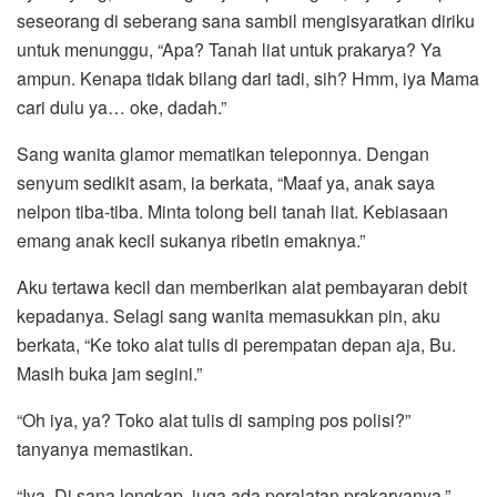
seseorang di seberang sana sambil mengisyaratkan diriku
untuk menunggu, “Apa? Tanah liat untuk prakarya? Ya
ampun. Kenapa tidak bilang dari tadi, sih? Hmm, iya Mama
cari dulu ya… oke, dadah.”
Sang wanita glamor mematikan teleponnya. Dengan
senyum sedikit asam, ia berkata, “Maaf ya, anak saya
nelpon tiba-tiba. Minta tolong beli tanah liat. Kebiasaan
emang anak kecil sukanya ribetin emaknya.”
Aku tertawa kecil dan memberikan alat pembayaran debit
kepadanya. Selagi sang wanita memasukkan pin, aku
berkata, “Ke toko alat tulis di perempatan depan aja, Bu.
Masih buka jam segini.”
“Oh iya, ya? Toko alat tulis di samping pos polisi?”
tanyanya memastikan.
“Iya. Di sana lengkap, juga ada peralatan prakaryanya,”