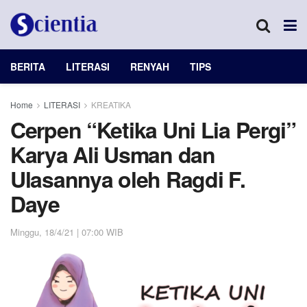
BERITA
LITERASI
RENYAH
TIPS
Home
LITERASI
KREATIKA
Cerpen “Ketika Uni Lia Pergi”
Karya Ali Usman dan
Ulasannya oleh Ragdi F.
Daye
Minggu, 18/4/21 | 07:00 WIB