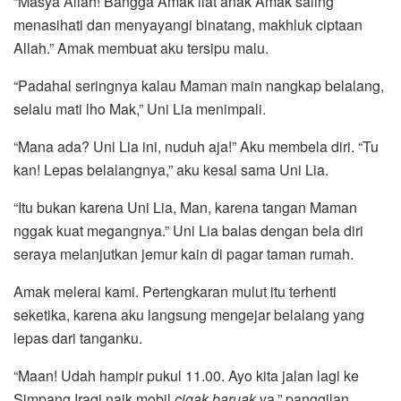
“Masya Allah! Bangga Amak liat anak Amak saling
menasihati dan menyayangi binatang, makhluk ciptaan
Allah.” Amak membuat aku tersipu malu.
“Padahal seringnya kalau Maman main nangkap belalang,
selalu mati lho Mak,” Uni Lia menimpali.
“Mana ada? Uni Lia ini, nuduh aja!” Aku membela diri. “Tu
kan! Lepas belalangnya,” aku kesal sama Uni Lia.
“Itu bukan karena Uni Lia, Man, karena tangan Maman
nggak kuat megangnya.” Uni Lia balas dengan bela diri
seraya melanjutkan jemur kain di pagar taman rumah.
Amak melerai kami. Pertengkaran mulut itu terhenti
seketika, karena aku langsung mengejar belalang yang
lepas dari tanganku.
“Maan! Udah hampir pukul 11.00. Ayo kita jalan lagi ke
Simpang Iraqi naik mobil
cigak
baruak
ya,” panggilan