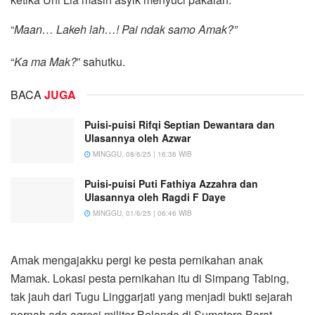
“
Maan… Lakeh lah…! Pai ndak samo Amak?”
“
Ka ma Mak?
” sahutku.
BACA
JUGA
Puisi-puisi Rifqi Septian Dewantara dan
Ulasannya oleh Azwar
MINGGU, 08/6/25 | 16:36 WIB
Puisi-puisi Puti Fathiya Azzahra dan
Ulasannya oleh Ragdi F Daye
MINGGU, 01/6/25 | 06:46 WIB
Amak mengajakku pergi ke pesta pernikahan anak
Mamak. Lokasi pesta pernikahan itu di Simpang Tabing,
tak jauh dari Tugu Linggarjati yang menjadi bukti sejarah
pernah ada agresi militer Belanda di Sumatera Barat.