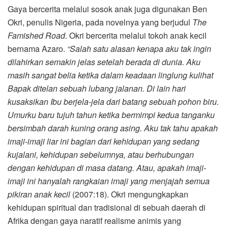
Gaya bercerita melalui sosok anak juga digunakan Ben
Okri, penulis Nigeria, pada novelnya yang berjudul
The
Famished Road.
Okri bercerita melalui tokoh anak kecil
bernama Azaro.
“Salah satu alasan kenapa aku tak ingin
dilahirkan semakin jelas setelah berada di dunia. Aku
masih sangat belia ketika dalam keadaan linglung kulihat
Bapak ditelan sebuah lubang jalanan. Di lain hari
kusaksikan Ibu berjela-jela dari batang sebuah pohon biru.
Umurku baru tujuh tahun ketika bermimpi kedua tanganku
bersimbah darah kuning orang asing. Aku tak tahu apakah
imaji-imaji liar ini bagian dari kehidupan yang sedang
kujalani, kehidupan sebelumnya, atau berhubungan
dengan kehidupan di masa datang. Atau, apakah imaji-
imaji ini hanyalah rangkaian imaji yang menjajah semua
pikiran anak kecil
(2007:18). Okri mengungkapkan
kehidupan spiritual dan tradisional di sebuah daerah di
Afrika dengan gaya naratif realisme animis yang